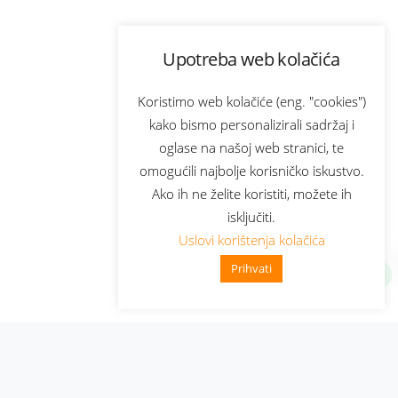
Upotreba web kolačića
Koristimo web kolačiće (eng. "cookies")
kako bismo personalizirali sadržaj i
oglase na našoj web stranici, te
omogućili najbolje korisničko iskustvo.
Ako ih ne želite koristiti, možete ih
isključiti.
Uslovi korištenja kolačića
Prihvati