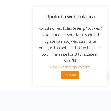
Upotreba web kolačića
Koristimo web kolačiće (eng. "cookies")
kako bismo personalizirali sadržaj i
oglase na našoj web stranici, te
omogućili najbolje korisničko iskustvo.
Ako ih ne želite koristiti, možete ih
isključiti.
Uslovi korištenja kolačića
Prihvati