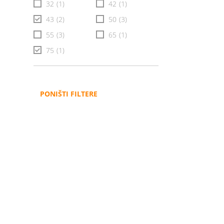
32
(1)
42
(1)
43
(2)
50
(3)
55
(3)
65
(1)
75
(1)
PONIŠTI FILTERE
Administracija
B2B
Nabavke i pozivi
Veleprodaja
Karijera
Partneri
Pristup informacijama
Sponzorstva
Arhiva vijesti
Donacije