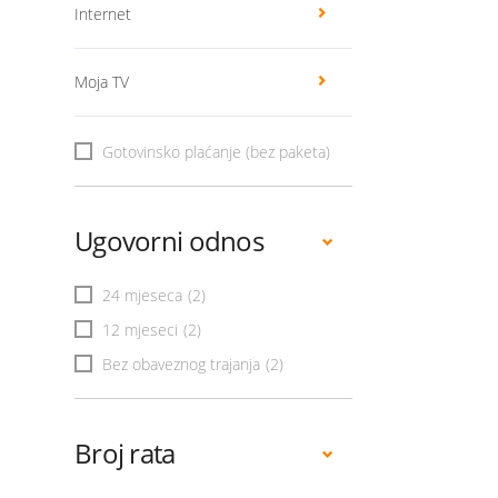
Internet
Moja TV
Gotovinsko plaćanje (bez paketa)
Ugovorni odnos
24 mjeseca
(2)
12 mjeseci
(2)
Bez obaveznog trajanja
(2)
Broj rata