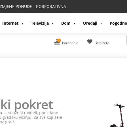
IZMJENE PONUDE
KORPORATIVNA
Internet
Televizija
Dom
Uređaji
Pogodno
0
Poređenje
Lista želja
ki pokret
a
— snažniji modeli, pouzdane
 gradsku vožnju. Za sve koji žele
oz grad.