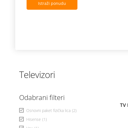
Istraži ponudu
Televizori
Odabrani filteri
TV 
Osnovni paket fizička lica
(2)
Hisense
(1)