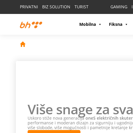
PRIVATNI
BIZ SOLUTION
TURIST
GAMING
Mobilna
Fiksna
Više snage za sva
Uskoro stiže nova generacija
oneS električnih skuter
performanse i moderan dizajn za sigurniju i ugodniju
više slobode, više mogućnosti i pametnije kretanje kr