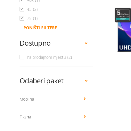
Vox
(1)
43
(2)
75
(1)
PONIŠTI FILTERE
Dostupno
na prodajnom mjestu
(2)
Odaberi paket
Mobilna
Fiksna