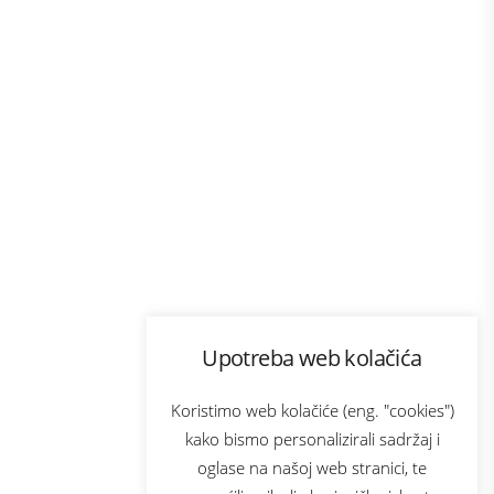
Program lojalnosti
Upotreba web kolačića
com
Bonus plus
sluga
Prijava za newsletter
Koristimo web kolačiće (eng. "cookies")
kako bismo personalizirali sadržaj i
oglase na našoj web stranici, te
elecom