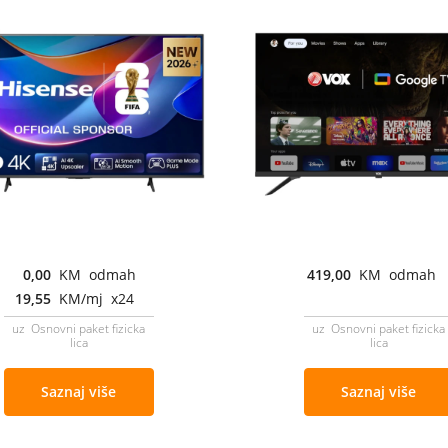
0,00
KM odmah
419,00
KM odmah
19,55
KM/mj x24
uz Osnovni paket fizicka
uz Osnovni paket fizicka
lica
lica
Saznaj više
Saznaj više