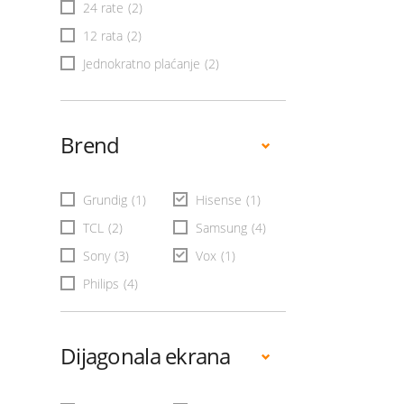
24 rate
(2)
12 rata
(2)
Jednokratno plaćanje
(2)
Brend
Grundig
(1)
Hisense
(1)
TCL
(2)
Samsung
(4)
Sony
(3)
Vox
(1)
Philips
(4)
Dijagonala ekrana