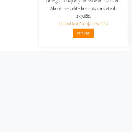
omogućili najbolje korisničko iskustvo.
Ako ih ne želite koristiti, možete ih
isključiti.
Uslovi korištenja kolačića
Prihvati
👋 Zdravo, kako mogu pomoći?