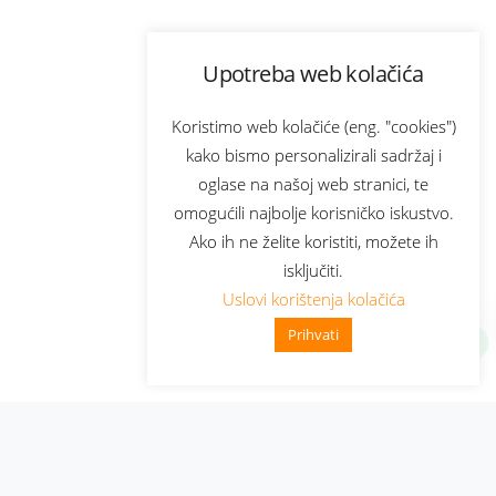
Upotreba web kolačića
Koristimo web kolačiće (eng. "cookies")
kako bismo personalizirali sadržaj i
oglase na našoj web stranici, te
omogućili najbolje korisničko iskustvo.
Ako ih ne želite koristiti, možete ih
isključiti.
Uslovi korištenja kolačića
Prihvati