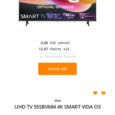
0,00
KM odmah
12,07
KM/mj x24
uz Paket Flat BH Telecom
Saznaj više
Vox
UHD TV 55SBV684 4K SMART VIDA OS