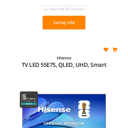
uz Paket Flat BH Telecom
Saznaj više
Hisense
TV LED 55E7S, QLED, UHD, Smart