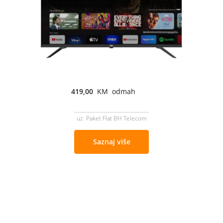
419,00
KM odmah
uz Paket Flat BH Telecom
Saznaj više