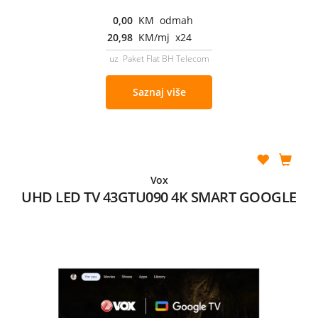
0,00
KM odmah
20,98
KM/mj x24
uz Paket Flat BH Telecom
Saznaj više
Vox
UHD LED TV 43GTU090 4K SMART GOOGLE