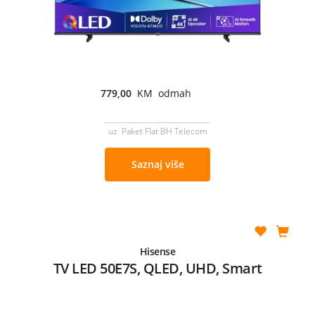
779,00
KM odmah
uz Paket Flat BH Telecom
Saznaj više
Hisense
TV LED 50E7S, QLED, UHD, Smart