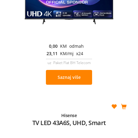
0,00
KM odmah
23,11
KM/mj x24
uz Paket Flat BH Telecom
Saznaj više
Hisense
TV LED 43A6S, UHD, Smart