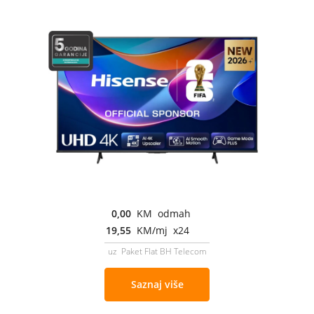
0,00
KM odmah
19,55
KM/mj x24
uz Paket Flat BH Telecom
Saznaj više