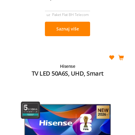
uz Paket Flat BH Telecom
Saznaj više
Hisense
TV LED 50A6S, UHD, Smart