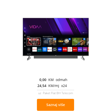
0,00
KM odmah
24,54
KM/mj x24
uz Paket Flat BH Telecom
Saznaj više