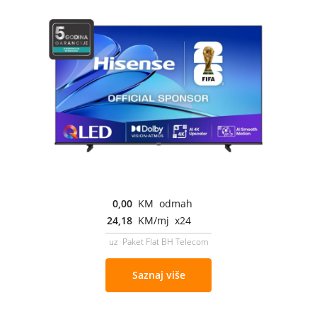
0,00
KM odmah
24,18
KM/mj x24
uz Paket Flat BH Telecom
Saznaj više