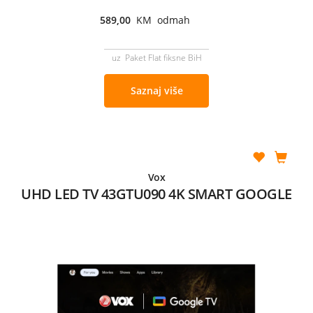
589,00
KM odmah
uz Paket Flat fiksne BiH
Saznaj više
Vox
UHD LED TV 43GTU090 4K SMART GOOGLE