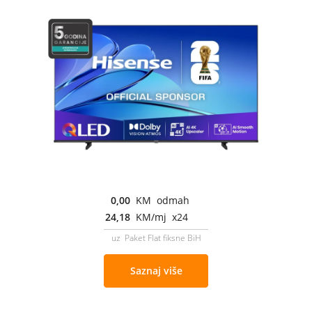
0,00
KM odmah
24,18
KM/mj x24
uz Paket Flat fiksne BiH
Saznaj više