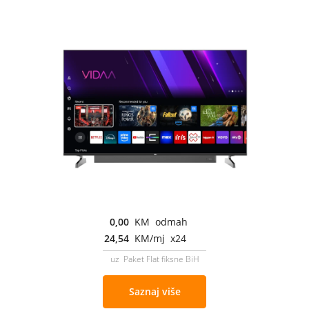
0,00
KM odmah
24,54
KM/mj x24
uz Paket Flat fiksne BiH
Saznaj više