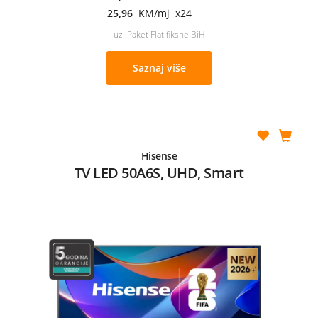
25,96
KM/mj x24
uz Paket Flat fiksne BiH
Saznaj više
Hisense
TV LED 50A6S, UHD, Smart