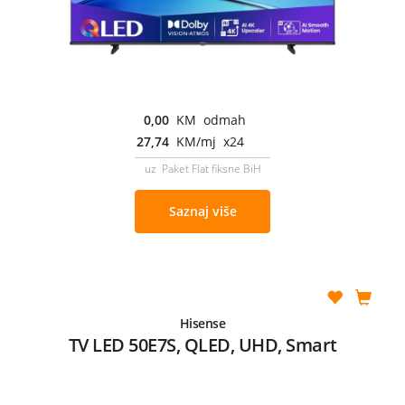
0,00
KM odmah
27,74
KM/mj x24
uz Paket Flat fiksne BiH
Saznaj više
Hisense
TV LED 50E7S, QLED, UHD, Smart