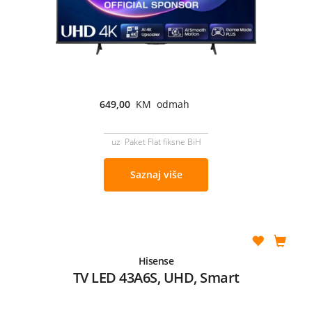
649,00
KM odmah
uz Paket Flat fiksne BiH
Saznaj više
Hisense
TV LED 43A6S, UHD, Smart