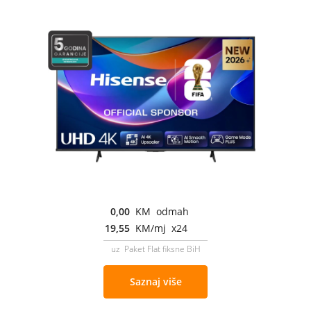
0,00
KM odmah
19,55
KM/mj x24
uz Paket Flat fiksne BiH
Saznaj više