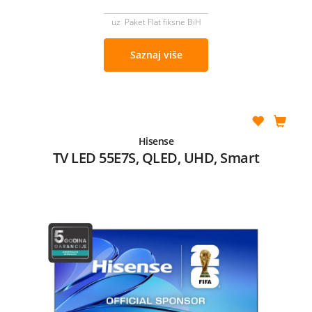
uz Paket Flat fiksne BiH
Saznaj više
Hisense
TV LED 55E7S, QLED, UHD, Smart