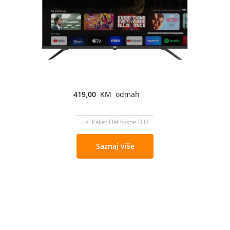
419,00
KM odmah
uz Paket Flat fiksne BiH
Saznaj više