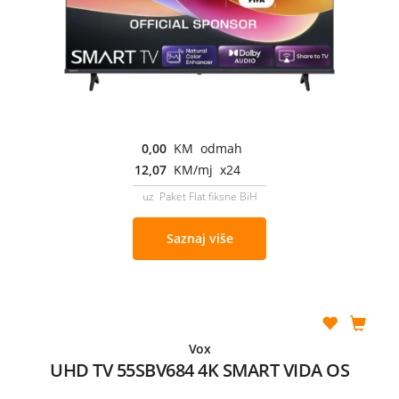
0,00
KM odmah
12,07
KM/mj x24
uz Paket Flat fiksne BiH
Saznaj više
Vox
UHD TV 55SBV684 4K SMART VIDA OS