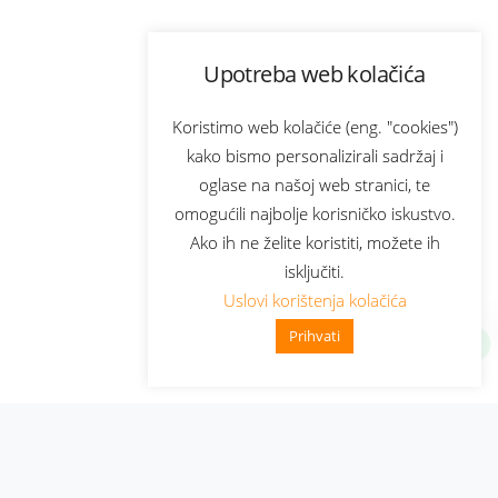
Upotreba web kolačića
Koristimo web kolačiće (eng. "cookies")
kako bismo personalizirali sadržaj i
oglase na našoj web stranici, te
omogućili najbolje korisničko iskustvo.
Ako ih ne želite koristiti, možete ih
isključiti.
Uslovi korištenja kolačića
Prihvati