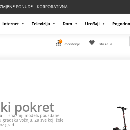
IZMJENE PONUDE
KORPORATIVNA
Internet
Televizija
Dom
Uređaji
Pogodno
0
Poređenje
Lista želja
ki pokret
a
— snažniji modeli, pouzdane
 gradsku vožnju. Za sve koji žele
oz grad.