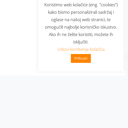
sluga
Prijava za newsletter
Koristimo web kolačiće (eng. "cookies")
kako bismo personalizirali sadržaj i
oglase na našoj web stranici, te
elecom
omogućili najbolje korisničko iskustvo.
Ako ih ne želite koristiti, možete ih
isključiti.
Uslovi korištenja kolačića
Prihvati
👋 Zdravo, kako mogu pomoći