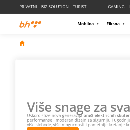
PRIVATNI
BIZ SOLUTION
TURIST
GAMING
Mobilna
Fiksna
Više snage za sva
Uskoro stiže nova generacija
oneS električnih skuter
performanse i moderan dizajn za sigurniju i ugodniju
više slobode, više mogućnosti i pametnije kretanje kr