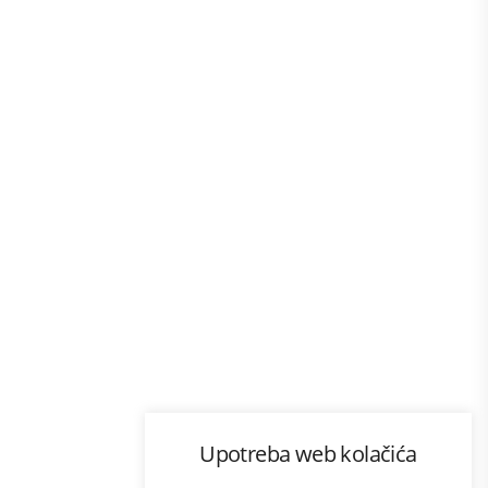
Program lojalnosti
Upotreba web kolačića
com
Bonus plus