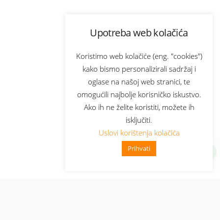
Upotreba web kolačića
Koristimo web kolačiće (eng. "cookies")
kako bismo personalizirali sadržaj i
oglase na našoj web stranici, te
omogućili najbolje korisničko iskustvo.
Ako ih ne želite koristiti, možete ih
isključiti.
Uslovi korištenja kolačića
Prihvati