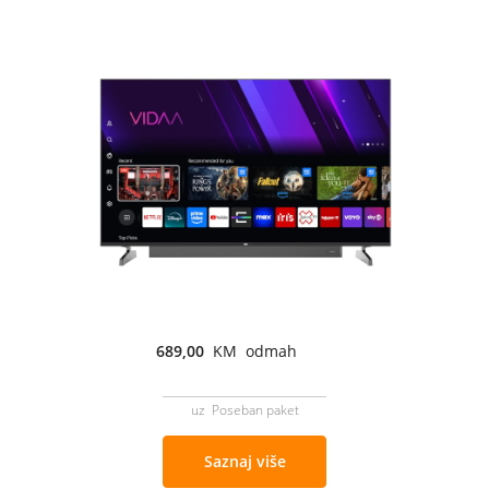
689,00
KM odmah
uz Poseban paket
Saznaj više