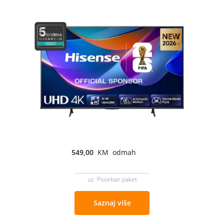
549,00
KM odmah
uz Poseban paket
Saznaj više