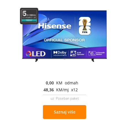
0,00
KM odmah
48,36
KM/mj x12
uz Poseban paket
Saznaj više