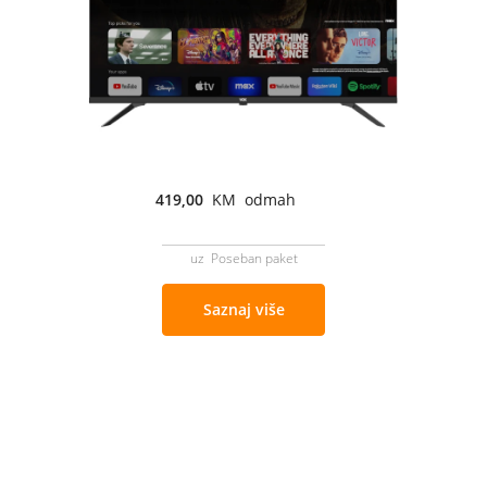
419,00
KM odmah
uz Poseban paket
Saznaj više