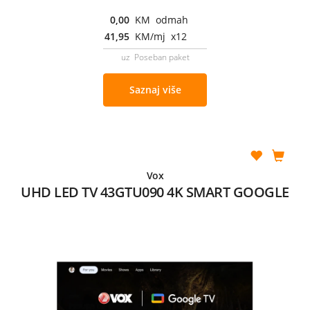
0,00
KM odmah
41,95
KM/mj x12
uz Poseban paket
Saznaj više
Vox
UHD LED TV 43GTU090 4K SMART GOOGLE