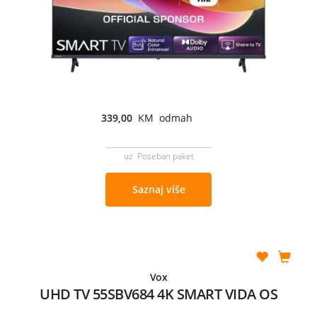
339,00
KM odmah
uz Poseban paket
Saznaj više
Vox
UHD TV 55SBV684 4K SMART VIDA OS