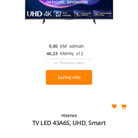
0,00
KM odmah
46,23
KM/mj x12
uz Poseban paket
Saznaj više
Hisense
TV LED 43A6S, UHD, Smart