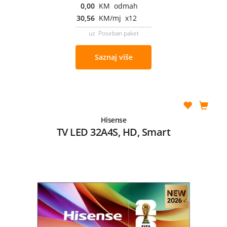
0,00
KM odmah
30,56
KM/mj x12
uz Poseban paket
Saznaj više
Hisense
TV LED 32A4S, HD, Smart