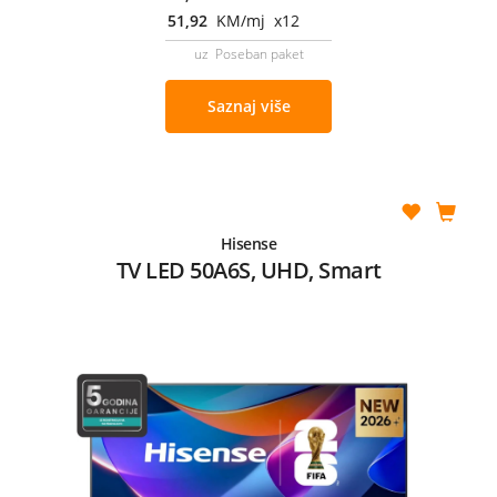
51,92
KM/mj x12
uz Poseban paket
Saznaj više
Hisense
TV LED 50A6S, UHD, Smart