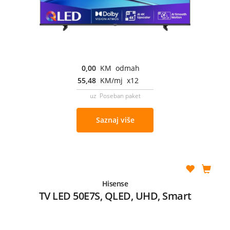
0,00
KM odmah
55,48
KM/mj x12
uz Poseban paket
Saznaj više
Hisense
TV LED 50E7S, QLED, UHD, Smart