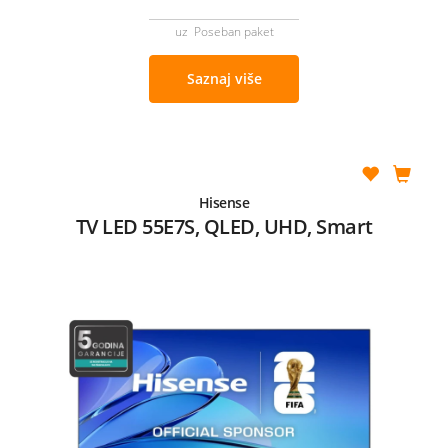
uz Poseban paket
Saznaj više
Hisense
TV LED 55E7S, QLED, UHD, Smart