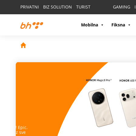
PRIVATNI
BIZ SOLUTION
TURIST
GAMING
Mobilna
Fiksna
Vaš partner u po
Apple Watch
spaja stil, inovaciju i napredne funkcij
zdravlje, treninge i obaveze, ostanite povezani i budi
Pronađite model koji odgovara vašem načinu života.