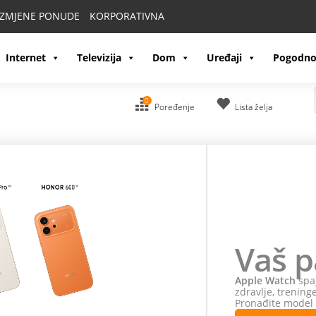
IZMJENE PONUDE
KORPORATIVNA
Internet
Televizija
Dom
Uređaji
Pogodno
0
Poređenje
Lista želja
kretu
e u jednom uređaju. Pratite svoje
te spremni za svaki izazov.