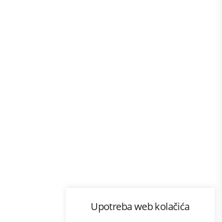
Program lojalnosti
Upotreba web kolačića
com
Bonus plus