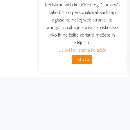
sluga
Prijava za newsletter
Koristimo web kolačiće (eng. "cookies")
kako bismo personalizirali sadržaj i
oglase na našoj web stranici, te
elecom
omogućili najbolje korisničko iskustvo.
Ako ih ne želite koristiti, možete ih
isključiti.
Uslovi korištenja kolačića
Prihvati
👋 Zdravo, kako mogu pomoći