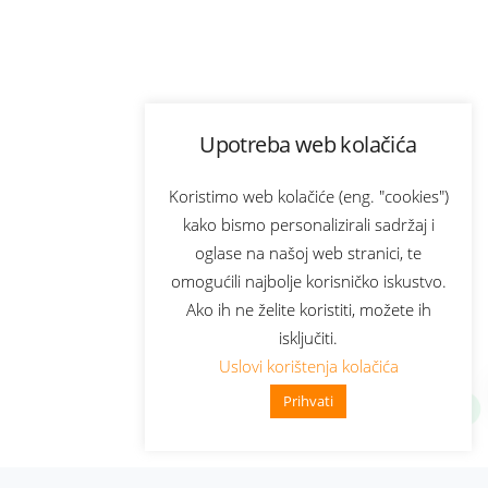
Upotreba web kolačića
Koristimo web kolačiće (eng. "cookies")
kako bismo personalizirali sadržaj i
oglase na našoj web stranici, te
omogućili najbolje korisničko iskustvo.
Ako ih ne želite koristiti, možete ih
isključiti.
Uslovi korištenja kolačića
Prihvati