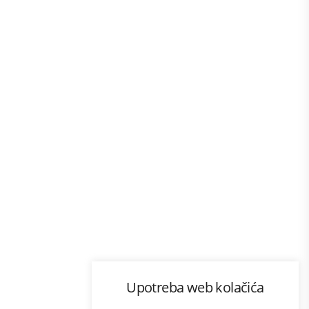
Program lojalnosti
Upotreba web kolačića
com
Bonus plus