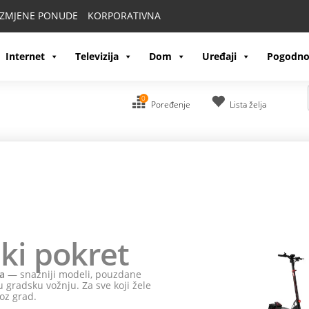
IZMJENE PONUDE
KORPORATIVNA
Internet
Televizija
Dom
Uređaji
Pogodno
0
Poređenje
Lista želja
ki pokret
a
— snažniji modeli, pouzdane
 gradsku vožnju. Za sve koji žele
oz grad.