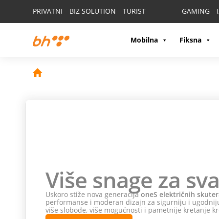
PRIVATNI
BIZ SOLUTION
TURIST
GAMING
Mobilna
Fiksna
Više snage za sva
Uskoro stiže nova generacija
oneS električnih skuter
performanse i moderan dizajn za sigurniju i ugodniju
više slobode, više mogućnosti i pametnije kretanje kr