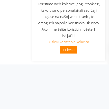
sluga
Prijava za newsletter
Koristimo web kolačiće (eng. "cookies")
kako bismo personalizirali sadržaj i
oglase na našoj web stranici, te
elecom
omogućili najbolje korisničko iskustvo.
Ako ih ne želite koristiti, možete ih
isključiti.
Uslovi korištenja kolačića
Prihvati
👋 Zdravo, kako mogu pomoći