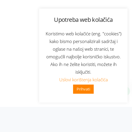
Upotreba web kolačića
Koristimo web kolačiće (eng. "cookies")
kako bismo personalizirali sadržaj i
oglase na našoj web stranici, te
omogućili najbolje korisničko iskustvo.
Ako ih ne želite koristiti, možete ih
isključiti.
Uslovi korištenja kolačića
Prihvati