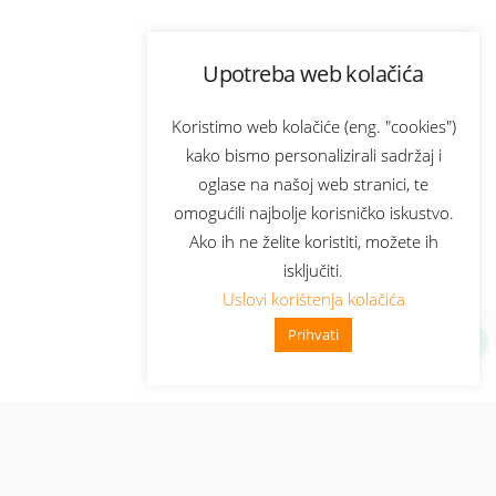
Upotreba web kolačića
Koristimo web kolačiće (eng. "cookies")
kako bismo personalizirali sadržaj i
oglase na našoj web stranici, te
omogućili najbolje korisničko iskustvo.
Ako ih ne želite koristiti, možete ih
isključiti.
Uslovi korištenja kolačića
Prihvati