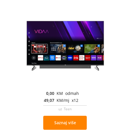
0,00
KM odmah
49,07
KM/mj x12
uz Teen
Saznaj više