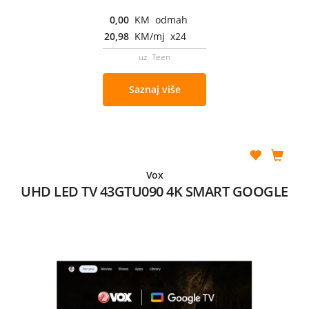
0,00
KM odmah
20,98
KM/mj x24
uz Teen
Saznaj više
Vox
UHD LED TV 43GTU090 4K SMART GOOGLE