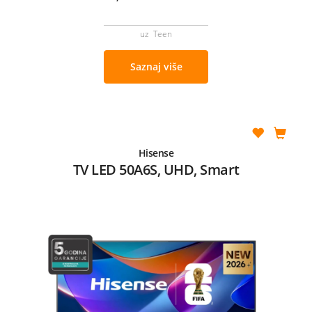
uz Teen
Saznaj više
Hisense
TV LED 50A6S, UHD, Smart