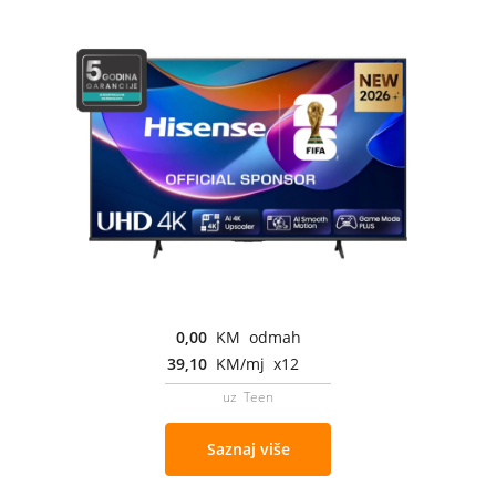
0,00
KM odmah
39,10
KM/mj x12
uz Teen
Saznaj više