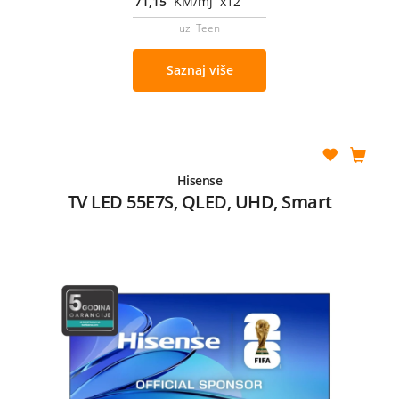
71,15
KM/mj x12
uz Teen
Saznaj više
Hisense
TV LED 55E7S, QLED, UHD, Smart