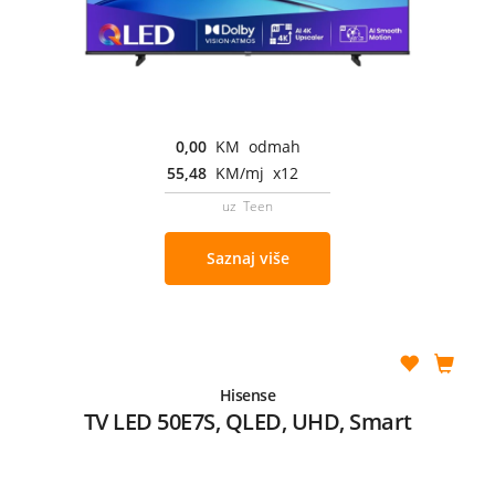
0,00
KM odmah
55,48
KM/mj x12
uz Teen
Saznaj više
Hisense
TV LED 50E7S, QLED, UHD, Smart