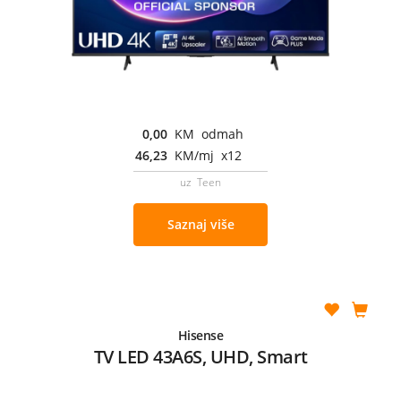
0,00
KM odmah
46,23
KM/mj x12
uz Teen
Saznaj više
Hisense
TV LED 43A6S, UHD, Smart