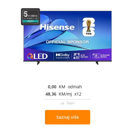
0,00
KM odmah
48,36
KM/mj x12
uz Teen
Saznaj više