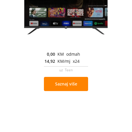
0,00
KM odmah
14,92
KM/mj x24
uz Teen
Saznaj više