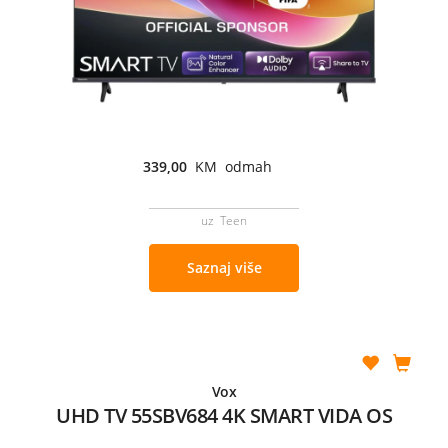
339,00
KM odmah
uz Teen
Saznaj više
Vox
UHD TV 55SBV684 4K SMART VIDA OS