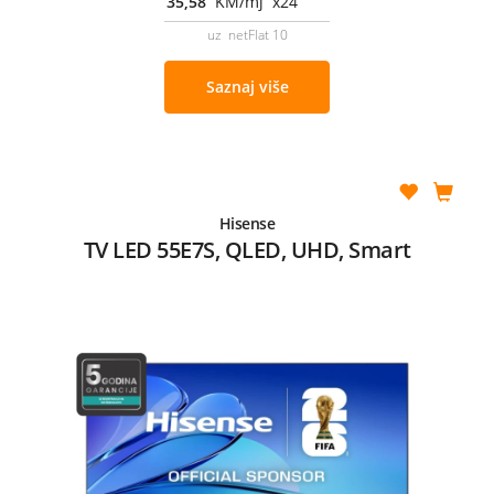
35,58
KM/mj x24
uz netFlat 10
Saznaj više
Hisense
TV LED 55E7S, QLED, UHD, Smart