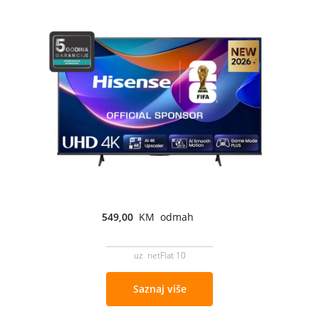
549,00
KM odmah
uz netFlat 10
Saznaj više