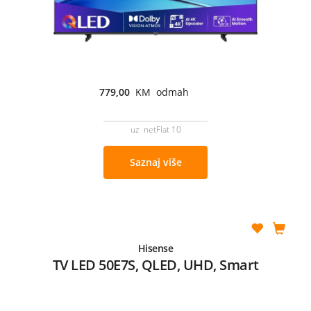
779,00
KM odmah
uz netFlat 10
Saznaj više
Hisense
TV LED 50E7S, QLED, UHD, Smart