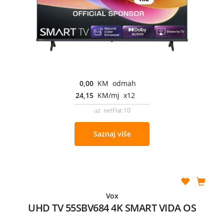
0,00
KM odmah
24,15
KM/mj x12
uz netFlat 10
Saznaj više
Vox
UHD TV 55SBV684 4K SMART VIDA OS