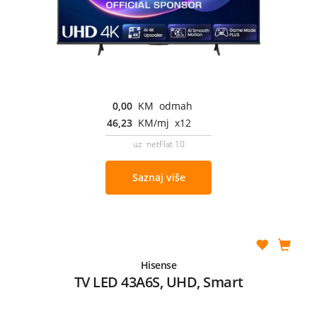
0,00
KM odmah
46,23
KM/mj x12
uz netFlat 10
Saznaj više
Hisense
TV LED 43A6S, UHD, Smart