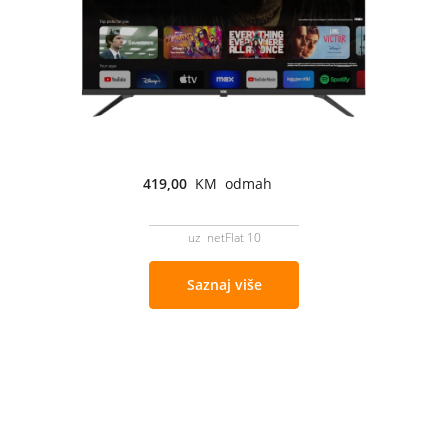
419,00
KM odmah
uz netFlat 10
Saznaj više