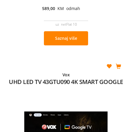
589,00
KM odmah
uz netFlat 10
Saznaj više
Vox
UHD LED TV 43GTU090 4K SMART GOOGLE