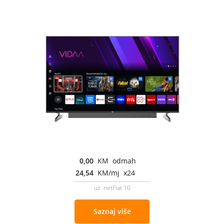
0,00
KM odmah
24,54
KM/mj x24
uz netFlat 10
Saznaj više