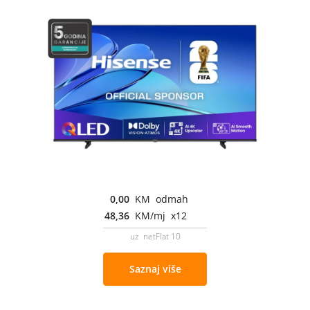
0,00
KM odmah
48,36
KM/mj x12
uz netFlat 10
Saznaj više