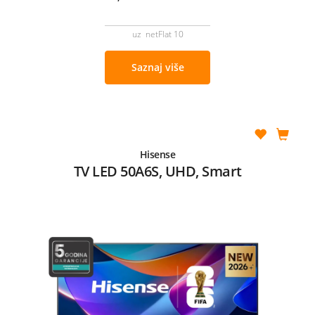
uz netFlat 10
Saznaj više
Hisense
TV LED 50A6S, UHD, Smart