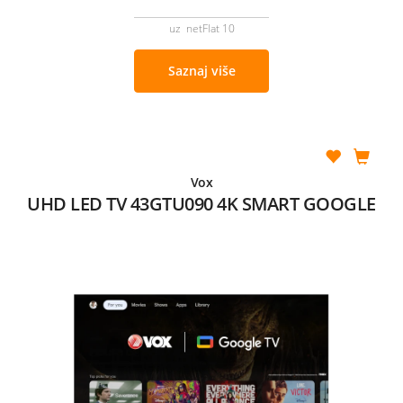
uz netFlat 10
Saznaj više
Vox
UHD LED TV 43GTU090 4K SMART GOOGLE