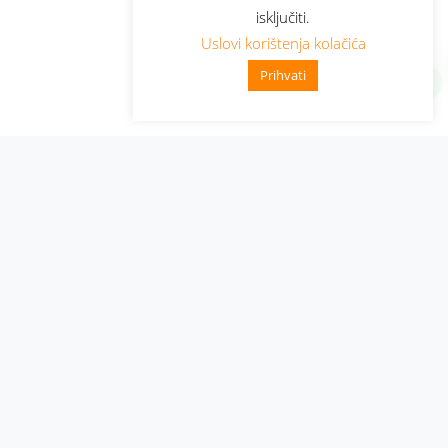
isključiti.
Uslovi korištenja kolačića
Prihvati
Administracija
Nabavke i pozivi
Karijera