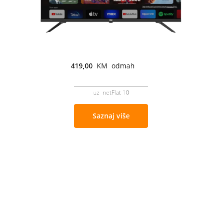
419,00
KM odmah
uz netFlat 10
Saznaj više