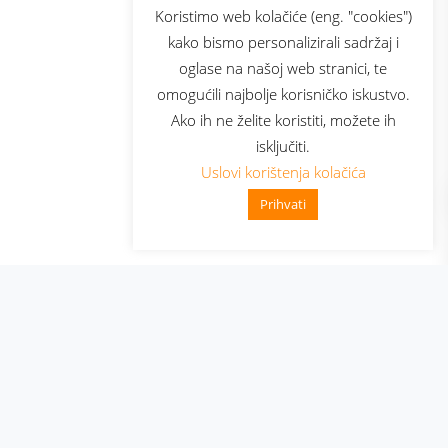
sluga
Prijava za newsletter
Koristimo web kolačiće (eng. "cookies")
kako bismo personalizirali sadržaj i
oglase na našoj web stranici, te
elecom
omogućili najbolje korisničko iskustvo.
Ako ih ne želite koristiti, možete ih
isključiti.
Uslovi korištenja kolačića
Prihvati
👋 Zdravo, kako mogu pomoći