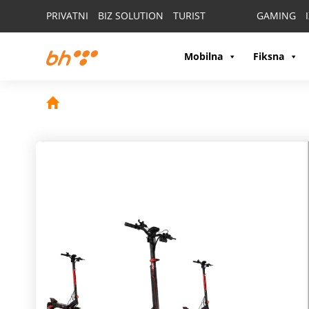
PRIVATNI
BIZ SOLUTION
TURIST
GAMING
Mobilna
Fiksna
Ne propusti
HON
poklone!
Odaberi
HONOR 600 ili HONOR 600 Pro
i na poklon
Odaberi HONOR Magic 8 Pro i na poklon dobijaš HONO