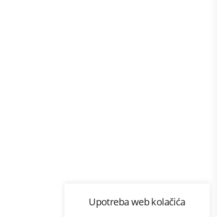
Program lojalnosti
Upotreba web kolačića
com
Bonus plus