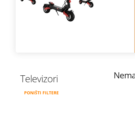
modele ostvaruješ i 365 dana besplatne zamjene ekr
Istraži ponudu
Nema 
Televizori
PONIŠTI FILTERE