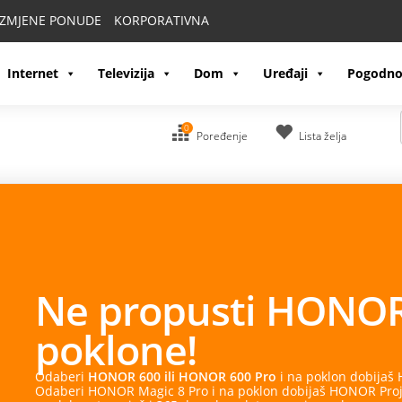
IZMJENE PONUDE
KORPORATIVNA
Internet
Televizija
Dom
Uređaji
Pogodno
0
Poređenje
Lista želja
OR
 dobijaš HONOR Watch 2 Epic.
R Projector Air Pro. Uz sve