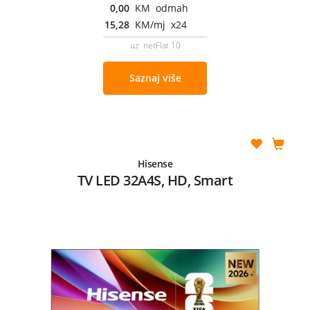
0,00
KM odmah
15,28
KM/mj x24
uz netFlat 10
Saznaj više
Hisense
TV LED 32A4S, HD, Smart