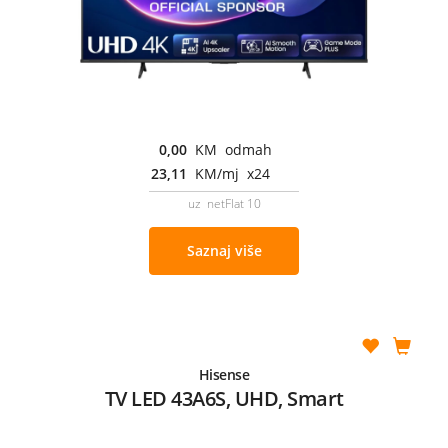
0,00
KM odmah
23,11
KM/mj x24
uz netFlat 10
Saznaj više
Hisense
TV LED 43A6S, UHD, Smart