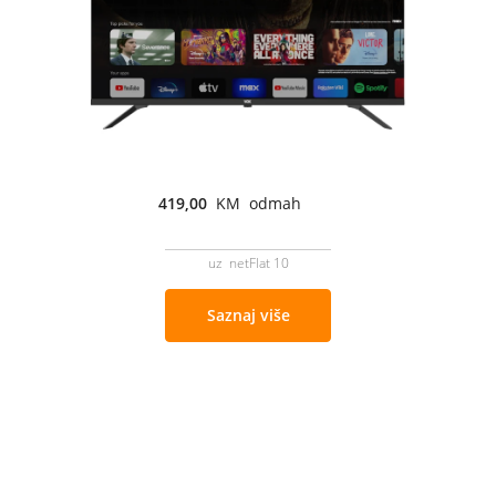
419,00
KM odmah
uz netFlat 10
Saznaj više