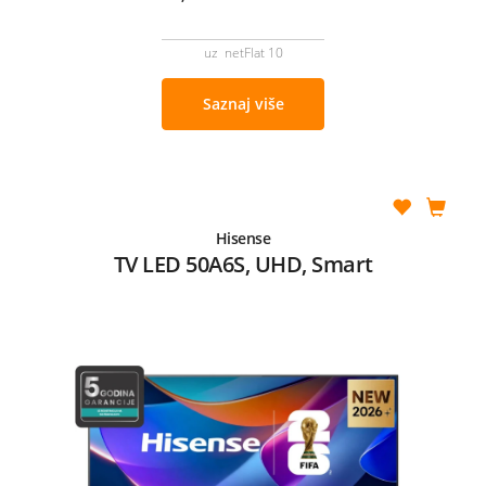
uz netFlat 10
Saznaj više
Hisense
TV LED 50A6S, UHD, Smart