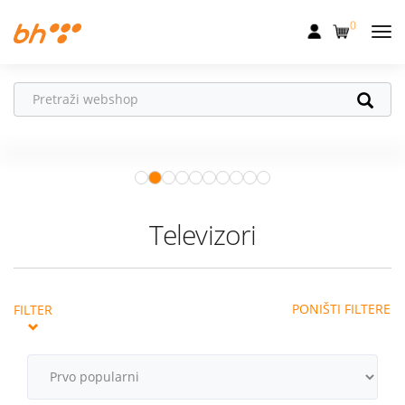
0
Mobilna
Fiksna
Vaš partner u
Internet
pokretu
Apple Watch
– vaš partner za
Televizija
zdraviji i aktivniji život.
Istraži ponudu
Dom
Televizori
Uređaji
Pogodnosti
PONIŠTI FILTERE
FILTER
Akcije
Podrška