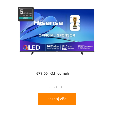
679,00
KM odmah
uz netFlat 10
Saznaj više