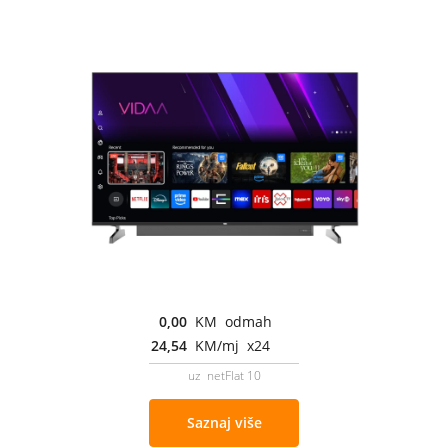
0,00
KM odmah
24,54
KM/mj x24
uz netFlat 10
Saznaj više