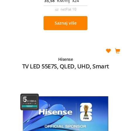
35,58
KM/mj x24
uz netFlat 10
Saznaj više
Hisense
TV LED 55E7S, QLED, UHD, Smart