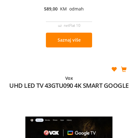
589,00
KM odmah
uz netFlat 10
Saznaj više
Vox
UHD LED TV 43GTU090 4K SMART GOOGLE