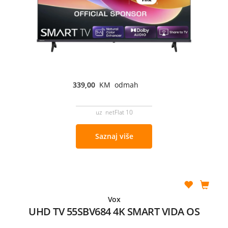
339,00
KM odmah
uz netFlat 10
Saznaj više
Vox
UHD TV 55SBV684 4K SMART VIDA OS