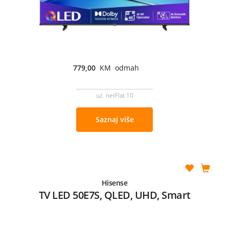
779,00
KM odmah
uz netFlat 10
Saznaj više
Hisense
TV LED 50E7S, QLED, UHD, Smart