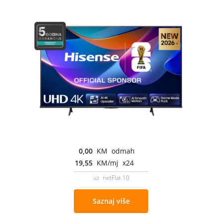
0,00
KM odmah
19,55
KM/mj x24
uz netFlat 10
Saznaj više