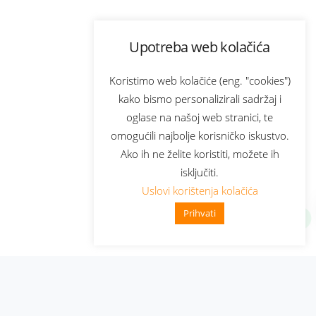
Upotreba web kolačića
Koristimo web kolačiće (eng. "cookies")
kako bismo personalizirali sadržaj i
oglase na našoj web stranici, te
omogućili najbolje korisničko iskustvo.
Ako ih ne želite koristiti, možete ih
isključiti.
Uslovi korištenja kolačića
Prihvati