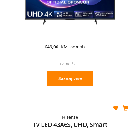
649,00
KM odmah
uz netFlat L
Saznaj više
Hisense
TV LED 43A6S, UHD, Smart