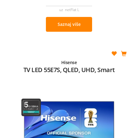
uz netFlat L
Saznaj više
Hisense
TV LED 55E7S, QLED, UHD, Smart