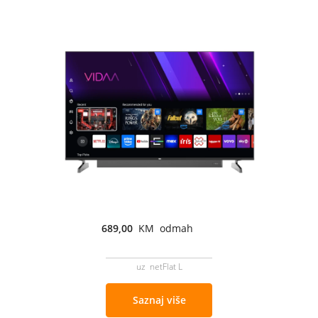
689,00
KM odmah
uz netFlat L
Saznaj više