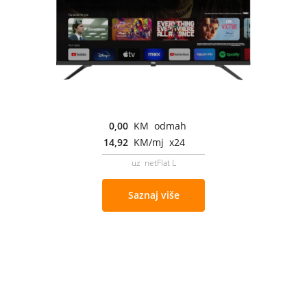
0,00
KM odmah
14,92
KM/mj x24
uz netFlat L
Saznaj više