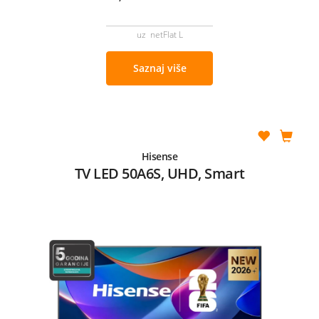
uz netFlat L
Saznaj više
Hisense
TV LED 50A6S, UHD, Smart