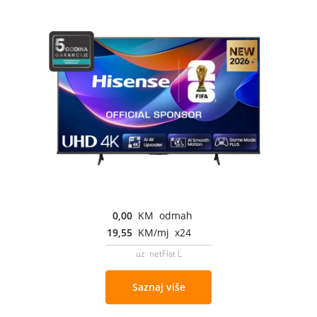
0,00
KM odmah
19,55
KM/mj x24
uz netFlat L
Saznaj više