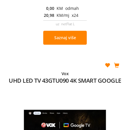
0,00
KM odmah
20,98
KM/mj x24
uz netFlat L
Saznaj više
Vox
UHD LED TV 43GTU090 4K SMART GOOGLE