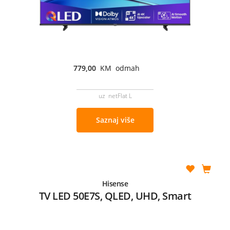
779,00
KM odmah
uz netFlat L
Saznaj više
Hisense
TV LED 50E7S, QLED, UHD, Smart