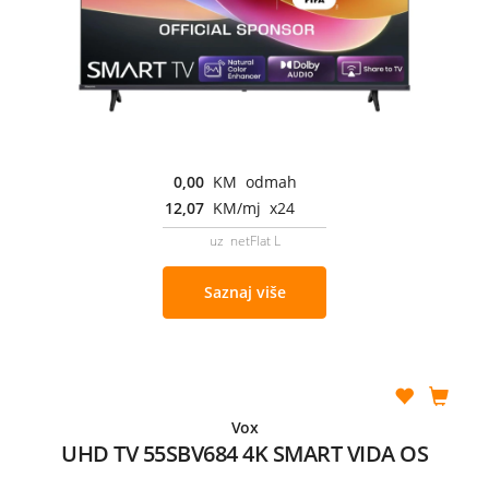
0,00
KM odmah
12,07
KM/mj x24
uz netFlat L
Saznaj više
Vox
UHD TV 55SBV684 4K SMART VIDA OS