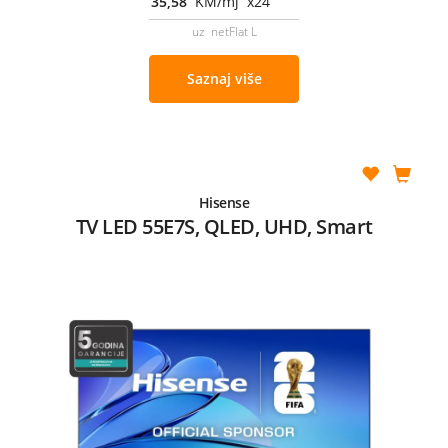
35,58
KM/mj x24
uz netFlat L
Saznaj više
Hisense
TV LED 55E7S, QLED, UHD, Smart