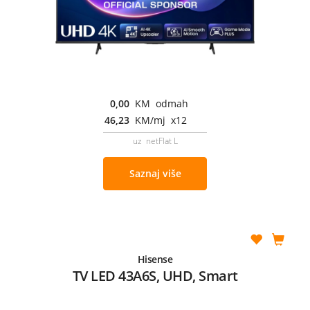
0,00
KM odmah
46,23
KM/mj x12
uz netFlat L
Saznaj više
Hisense
TV LED 43A6S, UHD, Smart