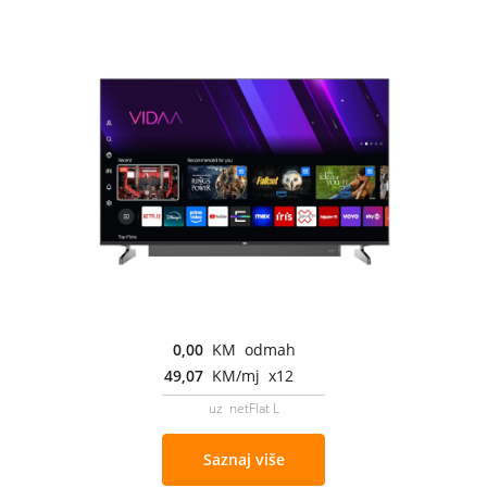
0,00
KM odmah
49,07
KM/mj x12
uz netFlat L
Saznaj više