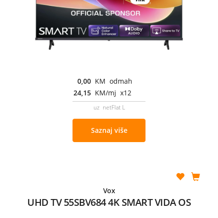
0,00
KM odmah
24,15
KM/mj x12
uz netFlat L
Saznaj više
Vox
UHD TV 55SBV684 4K SMART VIDA OS