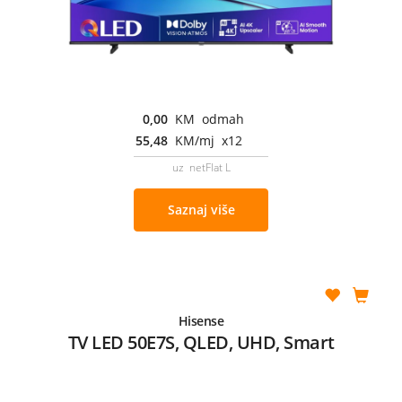
0,00
KM odmah
55,48
KM/mj x12
uz netFlat L
Saznaj više
Hisense
TV LED 50E7S, QLED, UHD, Smart