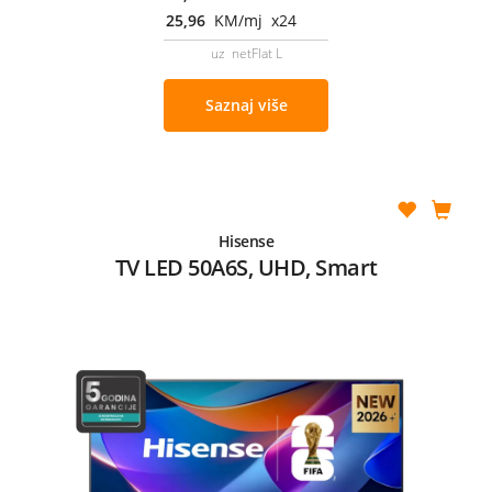
25,96
KM/mj x24
uz netFlat L
Saznaj više
Hisense
TV LED 50A6S, UHD, Smart