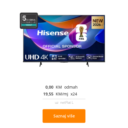
0,00
KM odmah
19,55
KM/mj x24
uz netFlat L
Saznaj više