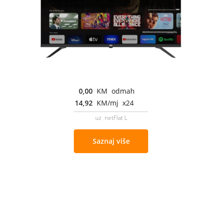
0,00
KM odmah
14,92
KM/mj x24
uz netFlat L
Saznaj više