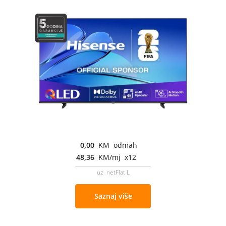
0,00
KM odmah
48,36
KM/mj x12
uz netFlat L
Saznaj više