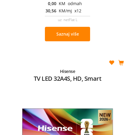
0,00
KM odmah
30,56
KM/mj x12
uz netFlat L
Saznaj više
Hisense
TV LED 32A4S, HD, Smart