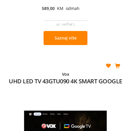
589,00
KM odmah
uz netFlat L
Saznaj više
Vox
UHD LED TV 43GTU090 4K SMART GOOGLE