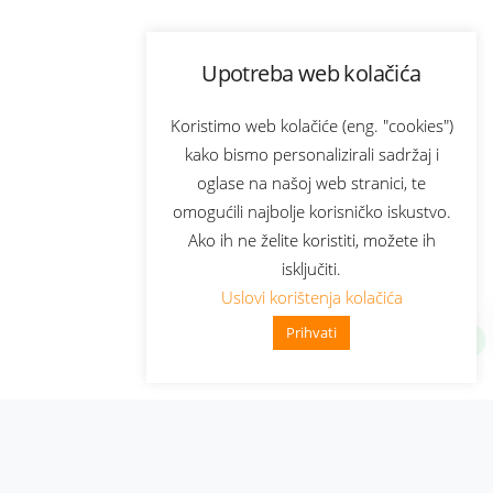
Upotreba web kolačića
Koristimo web kolačiće (eng. "cookies")
kako bismo personalizirali sadržaj i
oglase na našoj web stranici, te
omogućili najbolje korisničko iskustvo.
Ako ih ne želite koristiti, možete ih
isključiti.
Uslovi korištenja kolačića
Prihvati