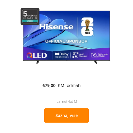
679,00
KM odmah
uz netFlat M
Saznaj više