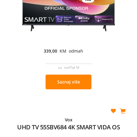
339,00
KM odmah
uz netFlat M
Saznaj više
Vox
UHD TV 55SBV684 4K SMART VIDA OS