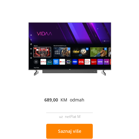
689,00
KM odmah
uz netFlat M
Saznaj više