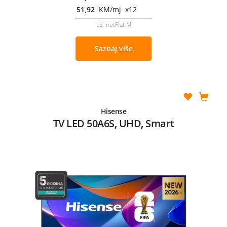
51,92
KM/mj x12
uz netFlat M
Saznaj više
Hisense
TV LED 50A6S, UHD, Smart