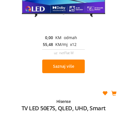
0,00
KM odmah
55,48
KM/mj x12
uz netFlat M
Saznaj više
Hisense
TV LED 50E7S, QLED, UHD, Smart