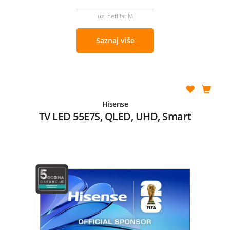
uz netFlat M
Saznaj više
Hisense
TV LED 55E7S, QLED, UHD, Smart