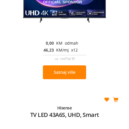
0,00
KM odmah
46,23
KM/mj x12
uz netFlat M
Saznaj više
Hisense
TV LED 43A6S, UHD, Smart