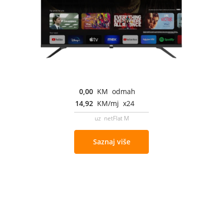
0,00
KM odmah
14,92
KM/mj x24
uz netFlat M
Saznaj više