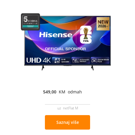
549,00
KM odmah
uz netFlat M
Saznaj više