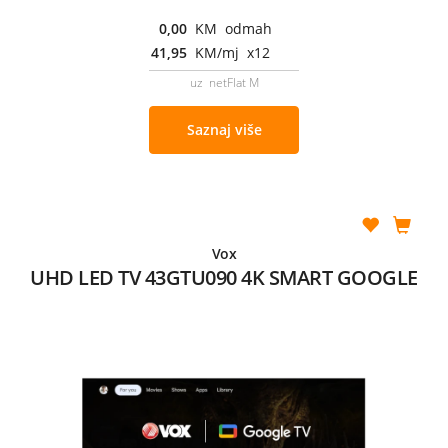
0,00
KM odmah
41,95
KM/mj x12
uz netFlat M
Saznaj više
Vox
UHD LED TV 43GTU090 4K SMART GOOGLE