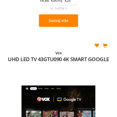
19,55
KM/mj x24
uz netFlat S
Saznaj više
Vox
UHD LED TV 43GTU090 4K SMART GOOGLE