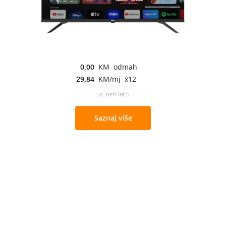
0,00
KM odmah
29,84
KM/mj x12
uz netFlat S
Saznaj više