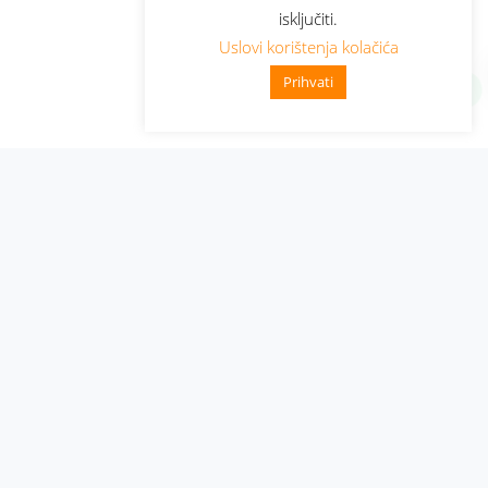
isključiti.
Uslovi korištenja kolačića
Prihvati
Administracija
Nabavke i pozivi
Karijera