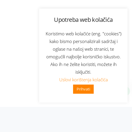
Upotreba web kolačića
Koristimo web kolačiće (eng. "cookies")
kako bismo personalizirali sadržaj i
oglase na našoj web stranici, te
omogućili najbolje korisničko iskustvo.
Ako ih ne želite koristiti, možete ih
isključiti.
Uslovi korištenja kolačića
Prihvati