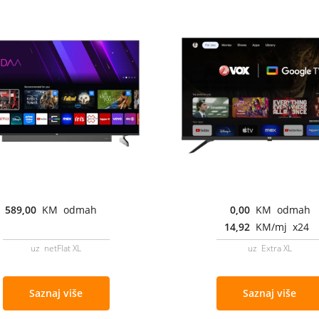
589,00
KM odmah
0,00
KM odmah
14,92
KM/mj x24
uz netFlat XL
uz Extra XL
Saznaj više
Saznaj više