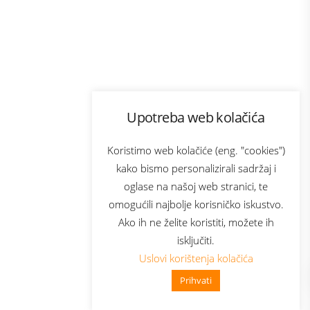
Program lojalnosti
Upotreba web kolačića
com
Bonus plus
sluga
Prijava za newsletter
Koristimo web kolačiće (eng. "cookies")
kako bismo personalizirali sadržaj i
oglase na našoj web stranici, te
elecom
omogućili najbolje korisničko iskustvo.
Ako ih ne želite koristiti, možete ih
isključiti.
Uslovi korištenja kolačića
Prihvati
👋 Zdravo, kako mogu pomoći?