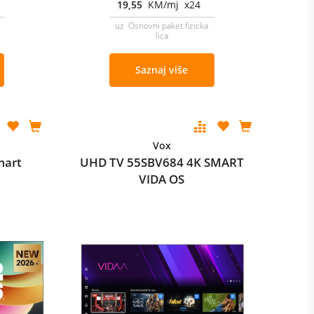
19,55
KM/mj x24
uz Osnovni paket fizicka
lica
Saznaj više
Vox
mart
UHD TV 55SBV684 4K SMART
VIDA OS