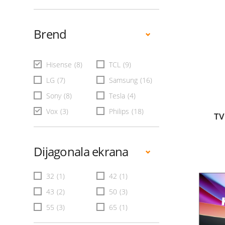
Brend
Hisense
(8)
TCL
(9)
LG
(7)
Samsung
(16)
Sony
(8)
Tesla
(4)
Vox
(3)
Philips
(18)
TV
Dijagonala ekrana
32
(1)
42
(1)
43
(2)
50
(3)
55
(3)
65
(1)