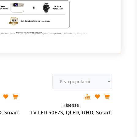
M
v
Hisense
D, Smart
TV LED 50E7S, QLED, UHD, Smart