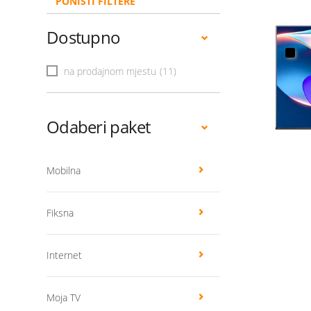
PONIŠTI FILTERE
Dostupno
na prodajnom mjestu
(11)
Odaberi paket
Mobilna
Fiksna
Internet
Moja TV