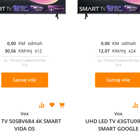
0,00
KM odmah
0,00
KM odmah
30,56
KM/mj x12
12,07
KM/mj x24
uz Osnovni paket fizicka
uz Osnovni paket fizicka
lica
lica
Saznaj više
Saznaj više
Vox
Vox
 TV 50SBV684 4K SMART
UHD LED TV 43GTU09
VIDA OS
SMART GOOGLE