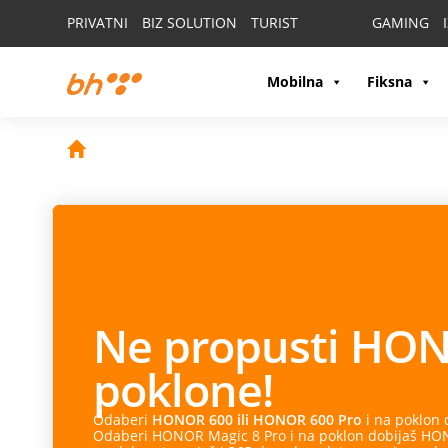
PRIVATNI
BIZ SOLUTION
TURIST
GAMING
Mobilna
Fiksna
Ne propusti
HON
poklone!
Odaberi
HONOR 600 ili HONOR 600 Pro
i na poklon
Odaberi HONOR Magic 8 Pro i na poklon dobijaš HONO