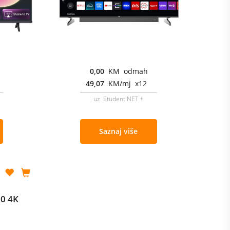
0,00
KM odmah
49,07
KM/mj x12
uz Student NET +
Saznaj više
0 4K