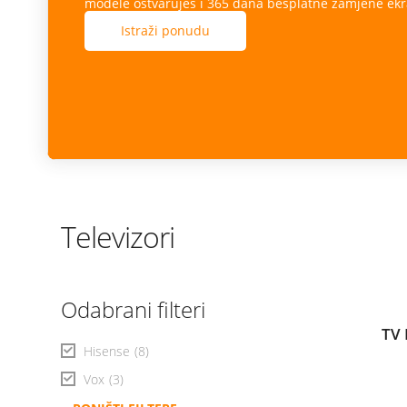
modele ostvaruješ i 365 dana besplatne zamjene ekr
Istraži ponudu
Televizori
Odabrani filteri
TV 
Hisense
(8)
Vox
(3)