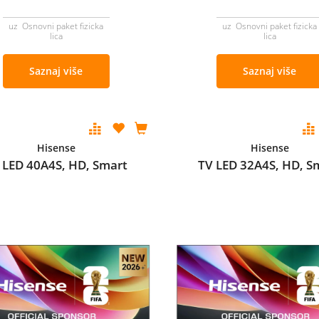
uz Osnovni paket fizicka
uz Osnovni paket fizicka
lica
lica
Saznaj više
Saznaj više
Hisense
Hisense
 LED 40A4S, HD, Smart
TV LED 32A4S, HD, S