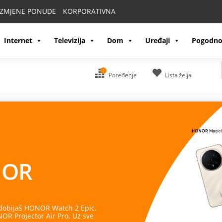
IZMJENE PONUDE
KORPORATIVNA
Internet
Televizija
Dom
Uređaji
Pogodno
0
Poređenje
Lista želja
OR
 dobijaš HONOR Watch 2 Epic.
R Projector Air Pro. Uz sve