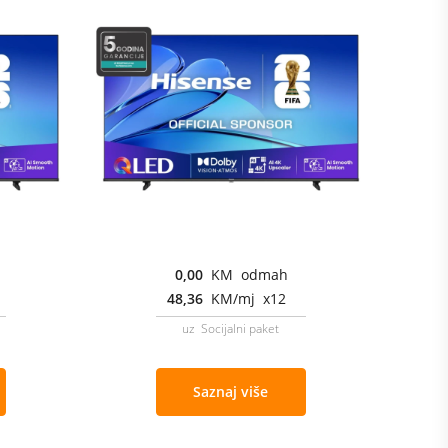
0,00
KM odmah
48,36
KM/mj x12
uz Socijalni paket
Saznaj više