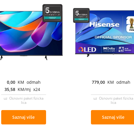
0,00
KM odmah
779,00
KM odmah
35,58
KM/mj x24
uz Osnovni paket fizicka
uz Osnovni paket fizicka
lica
lica
Saznaj više
Saznaj više