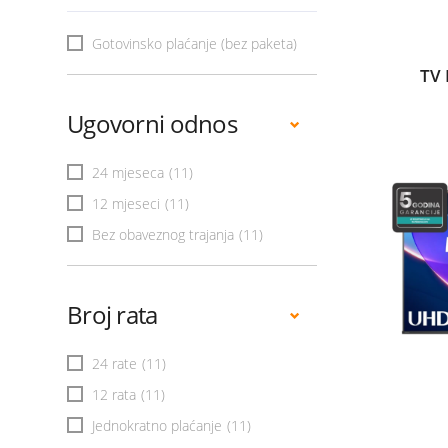
Gotovinsko plaćanje (bez paketa)
TV 
Ugovorni odnos
24 mjeseca
(11)
12 mjeseci
(11)
Bez obaveznog trajanja
(11)
Broj rata
24 rate
(11)
12 rata
(11)
Jednokratno plaćanje
(11)