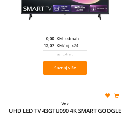
0,00
KM odmah
12,07
KM/mj x24
uz Extra L
Saznaj više
Vox
UHD LED TV 43GTU090 4K SMART GOOGLE