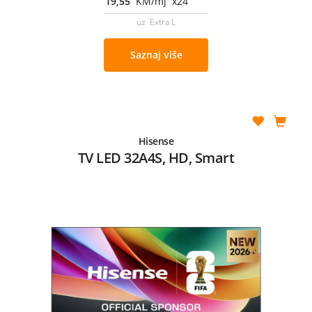
19,55
KM/mj x24
uz Extra L
Saznaj više
Hisense
TV LED 32A4S, HD, Smart