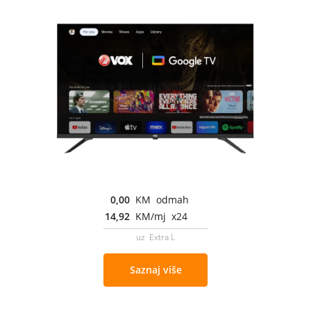
0,00
KM odmah
14,92
KM/mj x24
uz Extra L
Saznaj više