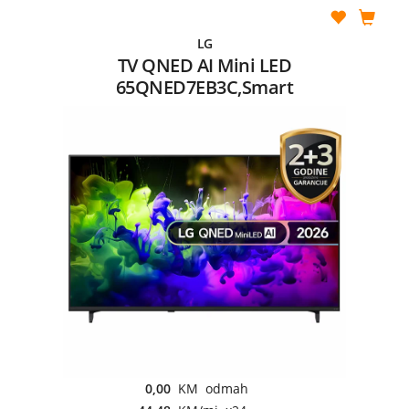
LG
TV QNED AI Mini LED
65QNED7EB3C,Smart
0,00
KM odmah