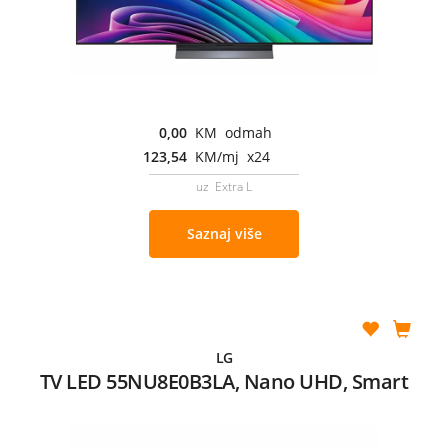
0,00
KM odmah
123,54
KM/mj x24
uz Extra L
Saznaj više
LG
TV LED 55NU8E0B3LA, Nano UHD, Smart