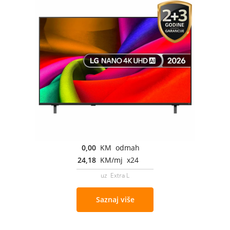
0,00
KM odmah
24,18
KM/mj x24
uz Extra L
Saznaj više