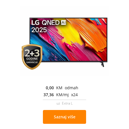
0,00
KM odmah
37,36
KM/mj x24
uz Extra L
Saznaj više