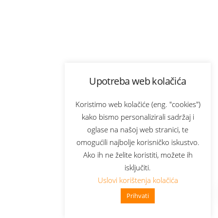
Upotreba web kolačića
Koristimo web kolačiće (eng. "cookies")
kako bismo personalizirali sadržaj i
oglase na našoj web stranici, te
omogućili najbolje korisničko iskustvo.
Ako ih ne želite koristiti, možete ih
isključiti.
Uslovi korištenja kolačića
Prihvati