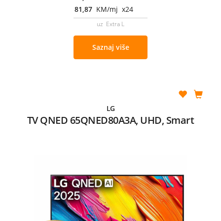
81,87
KM/mj x24
uz Extra L
Saznaj više
LG
TV QNED 65QNED80A3A, UHD, Smart