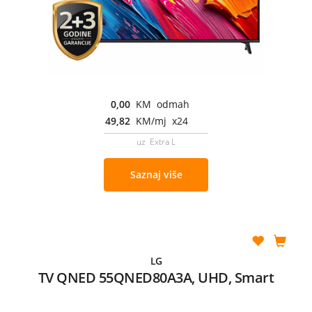
0,00
KM odmah
49,82
KM/mj x24
uz Extra L
Saznaj više
LG
TV QNED 55QNED80A3A, UHD, Smart