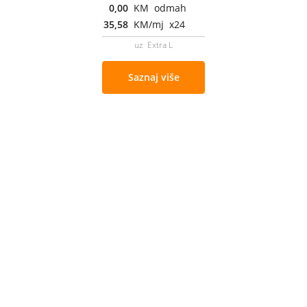
0,00
KM odmah
35,58
KM/mj x24
uz Extra L
Saznaj više