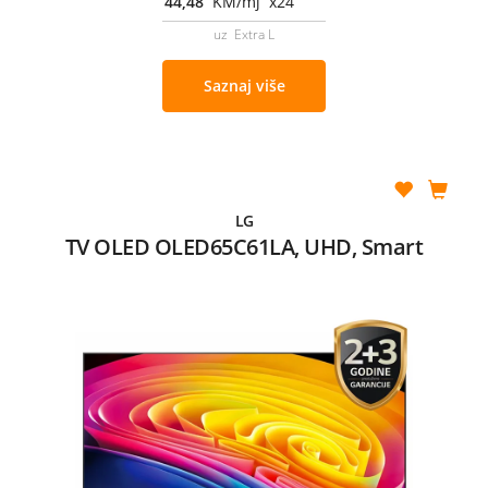
44,48
KM/mj x24
uz Extra L
Saznaj više
LG
TV OLED OLED65C61LA, UHD, Smart