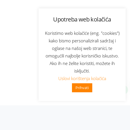
Upotreba web kolačića
Koristimo web kolačiće (eng. "cookies")
kako bismo personalizirali sadržaj i
oglase na našoj web stranici, te
omogućili najbolje korisničko iskustvo.
Ako ih ne želite koristiti, možete ih
isključiti.
Uslovi korištenja kolačića
Prihvati