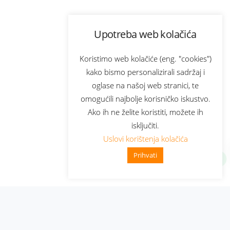
Upotreba web kolačića
Koristimo web kolačiće (eng. "cookies")
kako bismo personalizirali sadržaj i
oglase na našoj web stranici, te
omogućili najbolje korisničko iskustvo.
Ako ih ne želite koristiti, možete ih
isključiti.
Uslovi korištenja kolačića
Prihvati