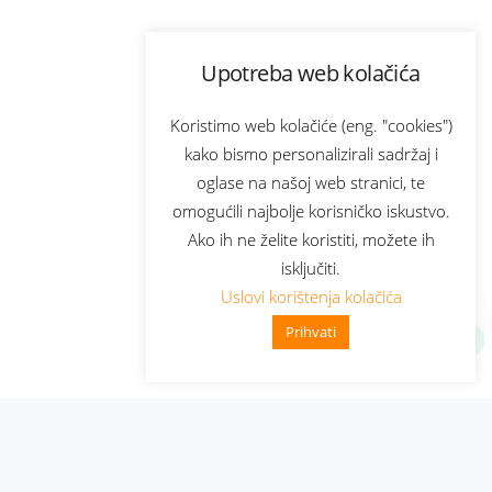
Upotreba web kolačića
Koristimo web kolačiće (eng. "cookies")
kako bismo personalizirali sadržaj i
oglase na našoj web stranici, te
omogućili najbolje korisničko iskustvo.
Ako ih ne želite koristiti, možete ih
isključiti.
Uslovi korištenja kolačića
Prihvati