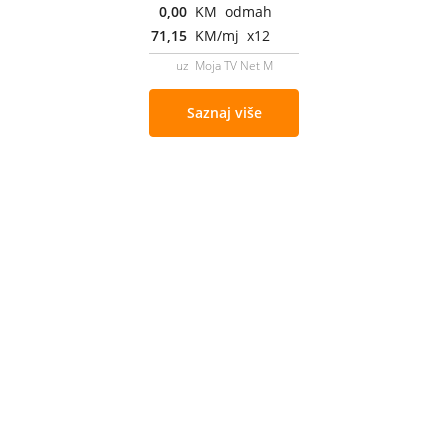
0,00
KM odmah
71,15
KM/mj x12
uz Moja TV Net M
Saznaj više