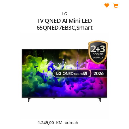
LG
TV QNED AI Mini LED
65QNED7EB3C,Smart
1.249,00
KM odmah