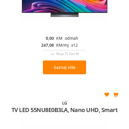
0,00
KM odmah
247,08
KM/mj x12
uz Moja TV Net M
Saznaj više
LG
TV LED 55NU8E0B3LA, Nano UHD, Smart