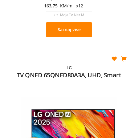
163,75
KM/mj x12
uz Moja TV Net M
Saznaj više
LG
TV QNED 65QNED80A3A, UHD, Smart