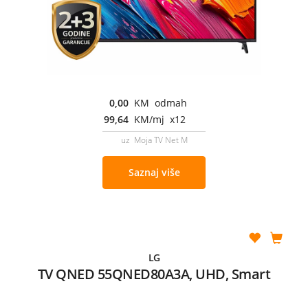
0,00
KM odmah
99,64
KM/mj x12
uz Moja TV Net M
Saznaj više
LG
TV QNED 55QNED80A3A, UHD, Smart