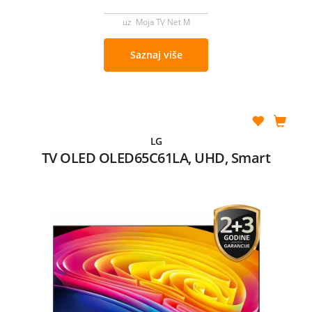
uz Moja TV Net M
Saznaj više
LG
TV OLED OLED65C61LA, UHD, Smart