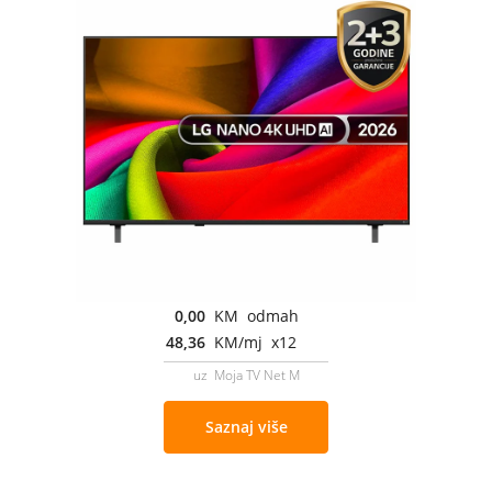
0,00
KM odmah
48,36
KM/mj x12
uz Moja TV Net M
Saznaj više