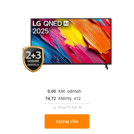
0,00
KM odmah
74,72
KM/mj x12
uz Moja TV Net M
Saznaj više