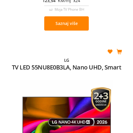
123,54
KM/mj x24
uz Moja TV Phone BH
Saznaj više
LG
TV LED 55NU8E0B3LA, Nano UHD, Smart