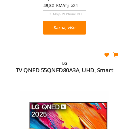
49,82
KM/mj x24
uz Moja TV Phone BH
Saznaj više
LG
TV QNED 55QNED80A3A, UHD, Smart