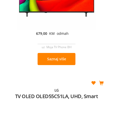
679,00
KM odmah
uz Moja TV Phone BH
Saznaj više
LG
TV OLED OLED55C51LA, UHD, Smart