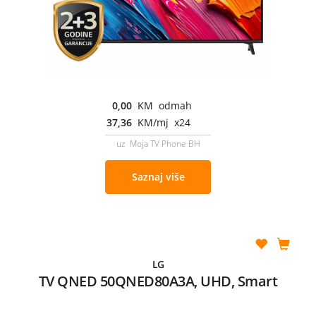
0,00
KM odmah
37,36
KM/mj x24
uz Moja TV Phone BH
Saznaj više
LG
TV QNED 50QNED80A3A, UHD, Smart