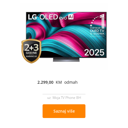
2.299,00
KM odmah
uz Moja TV Phone BH
Saznaj više