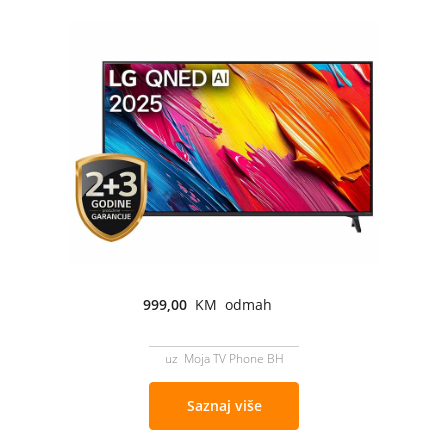
999,00
KM odmah
uz Moja TV Phone BH
Saznaj više