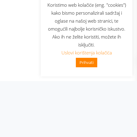
sluga
Prijava za newsletter
Koristimo web kolačiće (eng. "cookies")
kako bismo personalizirali sadržaj i
oglase na našoj web stranici, te
elecom
omogućili najbolje korisničko iskustvo.
Ako ih ne želite koristiti, možete ih
isključiti.
Uslovi korištenja kolačića
Prihvati
👋 Zdravo, kako mogu pomoći