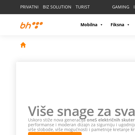
PRIVATNI
BIZ SOLUTION
TURIST
GAMING
Mobilna
Fiksna
Više snage za sva
Uskoro stiže nova generacija
oneS električnih skuter
performanse i moderan dizajn za sigurniju i ugodniju
više slobode, više mogućnosti i pametnije kretanje kr