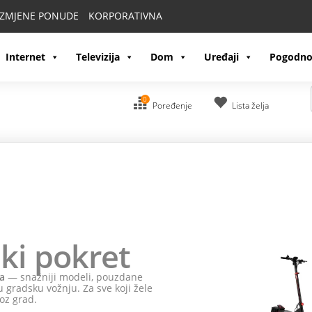
IZMJENE PONUDE
KORPORATIVNA
Internet
Televizija
Dom
Uređaji
Pogodno
0
Poređenje
Lista želja
ki pokret
a
— snažniji modeli, pouzdane
 gradsku vožnju. Za sve koji žele
oz grad.