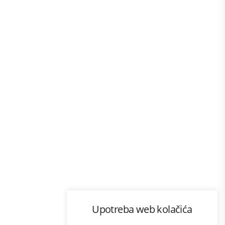
Program lojalnosti
Upotreba web kolačića
com
Bonus plus