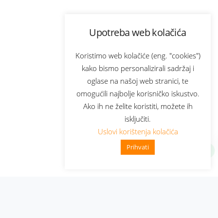
Upotreba web kolačića
Koristimo web kolačiće (eng. "cookies")
kako bismo personalizirali sadržaj i
oglase na našoj web stranici, te
omogućili najbolje korisničko iskustvo.
Ako ih ne želite koristiti, možete ih
isključiti.
Uslovi korištenja kolačića
Prihvati