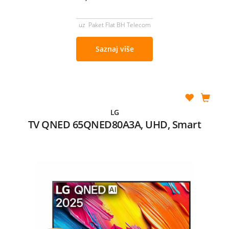
uz Paket Flat BH Telecom
Saznaj više
LG
TV QNED 65QNED80A3A, UHD, Smart