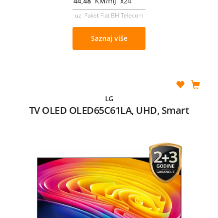
44,48
KM/mj x24
uz Paket Flat BH Telecom
Saznaj više
LG
TV OLED OLED65C61LA, UHD, Smart