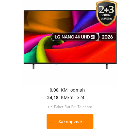
0,00
KM odmah
24,18
KM/mj x24
uz Paket Flat BH Telecom
Saznaj više