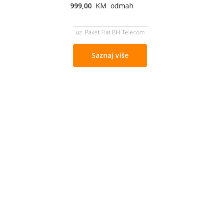
999,00
KM odmah
uz Paket Flat BH Telecom
Saznaj više