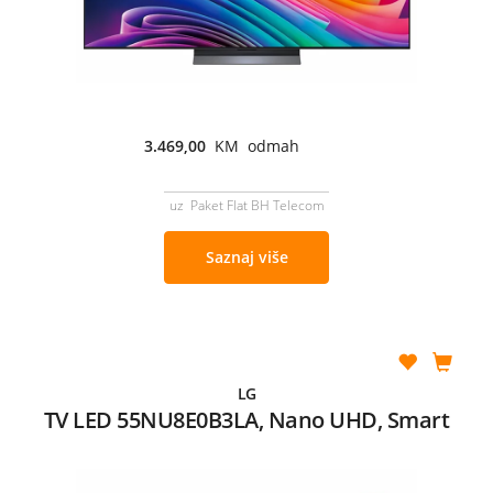
3.469,00
KM odmah
uz Paket Flat BH Telecom
Saznaj više
LG
TV LED 55NU8E0B3LA, Nano UHD, Smart