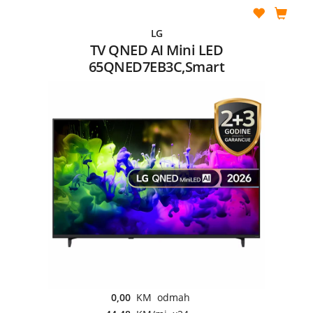
LG
TV QNED AI Mini LED
65QNED7EB3C,Smart
0,00
KM odmah