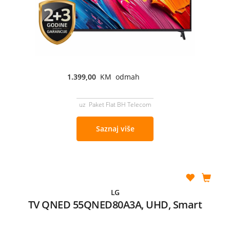
1.399,00
KM odmah
uz Paket Flat BH Telecom
Saznaj više
LG
TV QNED 55QNED80A3A, UHD, Smart