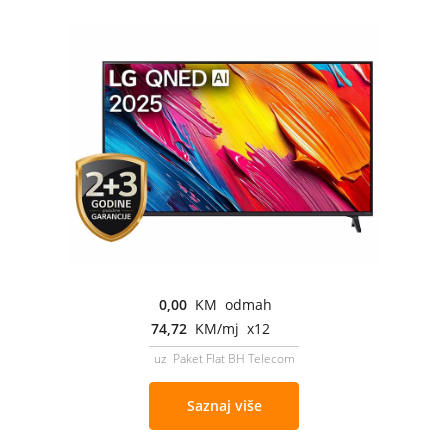
0,00
KM odmah
74,72
KM/mj x12
uz Paket Flat BH Telecom
Saznaj više