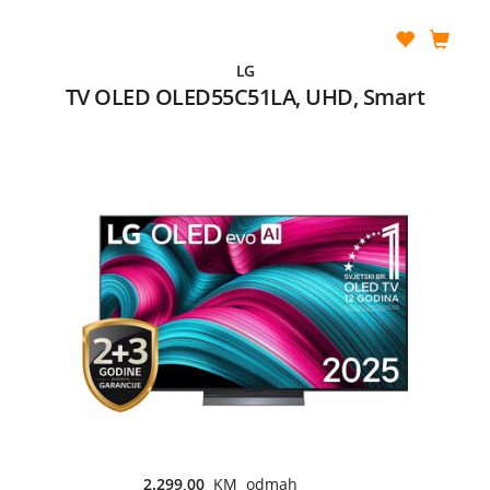
LG
TV OLED OLED55C51LA, UHD, Smart
2.299,00
KM odmah