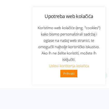
Upotreba web kolačića
Koristimo web kolačiće (eng. "cookies")
kako bismo personalizirali sadržaj i
oglase na našoj web stranici, te
omogućili najbolje korisničko iskustvo.
Ako ih ne želite koristiti, možete ih
isključiti.
Uslovi korištenja kolačića
Prihvati