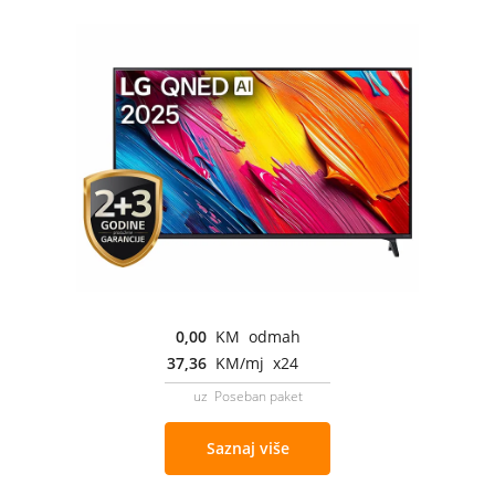
0,00
KM odmah
37,36
KM/mj x24
uz Poseban paket
Saznaj više