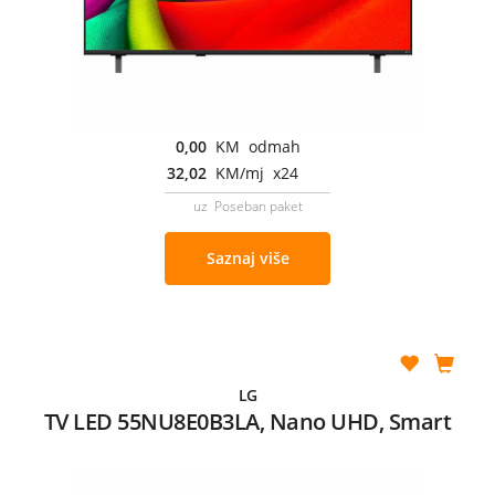
0,00
KM odmah
32,02
KM/mj x24
uz Poseban paket
Saznaj više
LG
TV LED 55NU8E0B3LA, Nano UHD, Smart