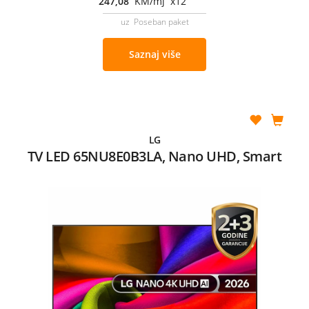
247,08
KM/mj x12
uz Poseban paket
Saznaj više
LG
TV LED 65NU8E0B3LA, Nano UHD, Smart