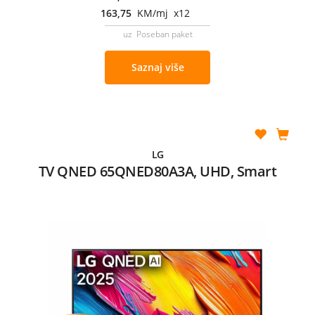
163,75
KM/mj x12
uz Poseban paket
Saznaj više
LG
TV QNED 65QNED80A3A, UHD, Smart