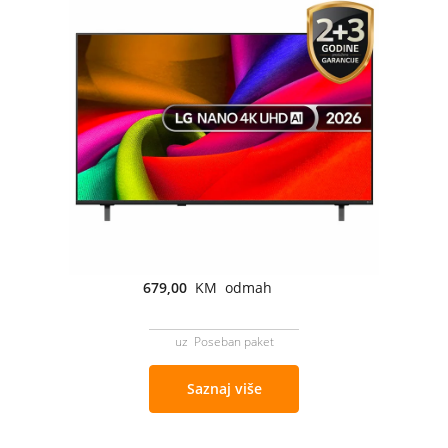
679,00
KM odmah
uz Poseban paket
Saznaj više