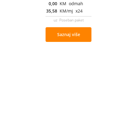
0,00
KM odmah
35,58
KM/mj x24
uz Poseban paket
Saznaj više