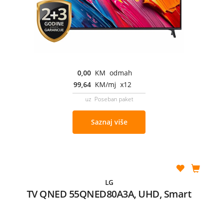
0,00
KM odmah
99,64
KM/mj x12
uz Poseban paket
Saznaj više
LG
TV QNED 55QNED80A3A, UHD, Smart