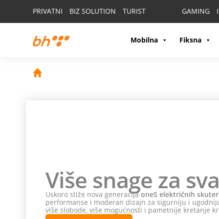
PRIVATNI
BIZ SOLUTION
TURIST
GAMING
Mobilna
Fiksna
Ne pro
poklon
Odaberi
HONOR 600 i
Odaberi HONOR Magic 8