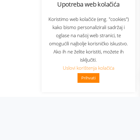
Upotreba web kolačića
com
Bonus plus
sluga
Prijava za newsletter
Koristimo web kolačiće (eng. "cookies")
kako bismo personalizirali sadržaj i
oglase na našoj web stranici, te
elecom
omogućili najbolje korisničko iskustvo.
Ako ih ne želite koristiti, možete ih
isključiti.
Uslovi korištenja kolačića
Prihvati
👋 Zdravo, kako mogu pomoći?