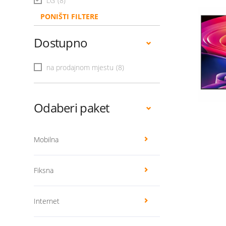
LG
(8)
PONIŠTI FILTERE
Dostupno
na prodajnom mjestu
(8)
Odaberi paket
Mobilna
Fiksna
Internet