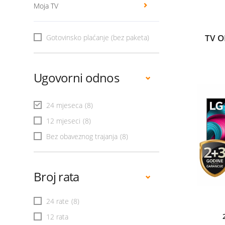
Moja TV
TV O
Gotovinsko plaćanje (bez paketa)
Ugovorni odnos
24 mjeseca
(8)
12 mjeseci
(8)
Bez obaveznog trajanja
(8)
Broj rata
24 rate
(8)
12 rata