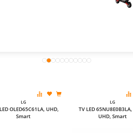
365 dana besplatne zamjene ekrana.
LG
LG
LED OLED65C61LA, UHD,
TV LED 65NU8E0B3LA,
Smart
UHD, Smart