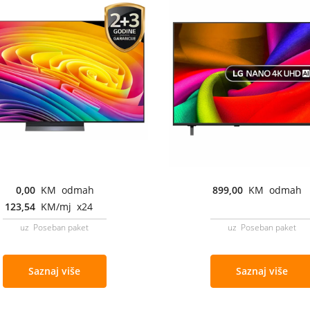
0,00
KM odmah
899,00
KM odmah
123,54
KM/mj x24
uz Poseban paket
uz Poseban paket
Saznaj više
Saznaj više