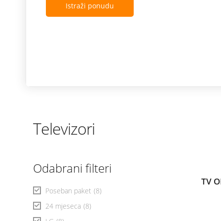
modele ostvaruješ i 
Istraži ponudu
Televizori
Odabrani filteri
TV O
Poseban paket
(8)
24 mjeseca
(8)