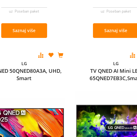
uz Poseban paket
uz Poseban paket
Saznaj više
Saznaj više
LG
LG
NED 50QNED80A3A, UHD,
TV QNED AI Mini L
Smart
65QNED7EB3C,Sma