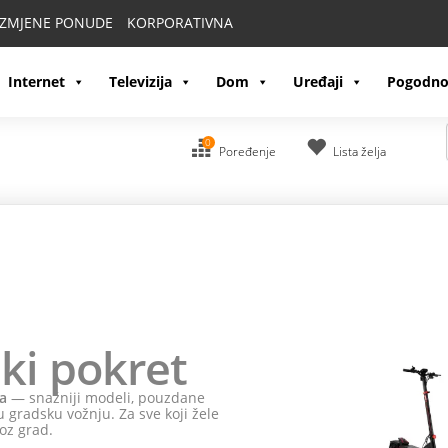
IZMJENE PONUDE
KORPORATIVNA
Internet
Televizija
Dom
Uređaji
Pogodno
0
Poređenje
Lista želja
pusti
HONOR
e!
li HONOR 600 Pro
i na poklon dobijaš HONOR Watch 2 Epic.
 Pro i na poklon dobijaš HONOR Projector Air Pro. Uz sve