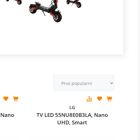
R
M
v
LG
 Nano
TV LED 55NU8E0B3LA, Nano
UHD, Smart