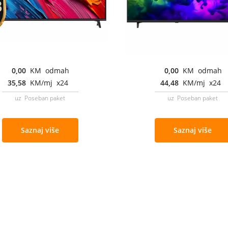
0,00
KM odmah
0,00
KM odmah
35,58
KM/mj x24
44,48
KM/mj x24
uz Poseban paket
uz Poseban paket
Saznaj više
Saznaj više
Cjenovnik i uslovi
Aplikacije