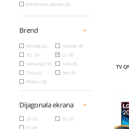
Jednokratno plaćanje
(8)
Brend
Grundig
(2)
Hisense
(8)
TCL
(9)
LG
(8)
Samsung
(16)
Sony
(8)
TV Q
Tesla
(2)
Vox
(3)
Philips
(18)
Dijagonala ekrana
50
(1)
55
(3)
65
(4)