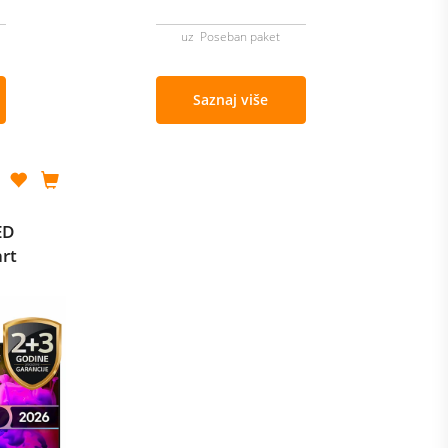
uz Poseban paket
Saznaj više
ED
rt