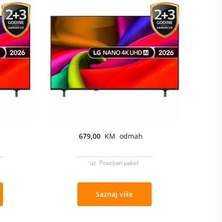
679,00
KM odmah
uz Poseban paket
Saznaj više