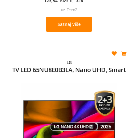
123,54
KM/mj x24
uz TeenZ
Saznaj više
LG
TV LED 65NU8E0B3LA, Nano UHD, Smart