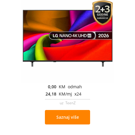
0,00
KM odmah
24,18
KM/mj x24
uz TeenZ
Saznaj više