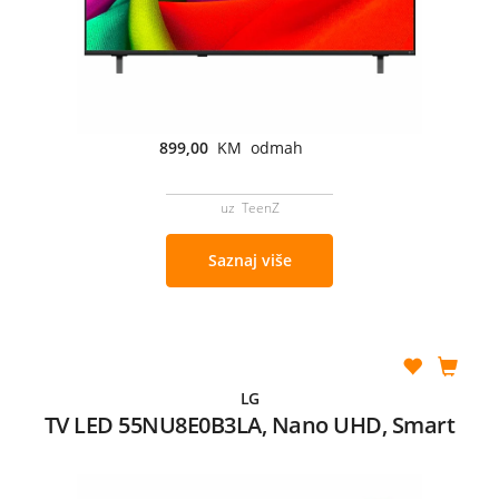
899,00
KM odmah
uz TeenZ
Saznaj više
LG
TV LED 55NU8E0B3LA, Nano UHD, Smart