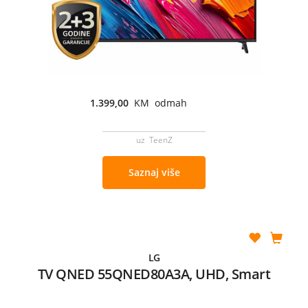
1.399,00
KM odmah
uz TeenZ
Saznaj više
LG
TV QNED 55QNED80A3A, UHD, Smart