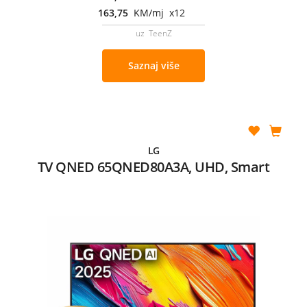
163,75
KM/mj x12
uz TeenZ
Saznaj više
LG
TV QNED 65QNED80A3A, UHD, Smart