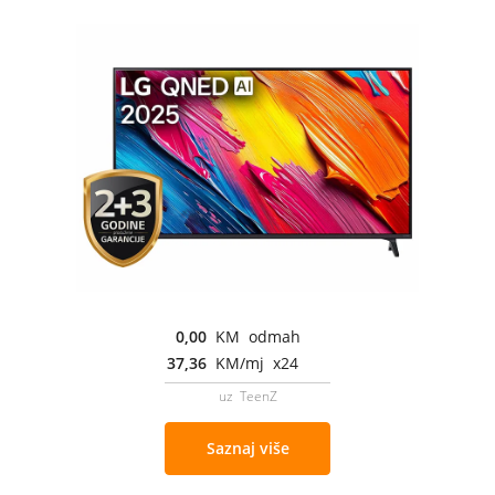
0,00
KM odmah
37,36
KM/mj x24
uz TeenZ
Saznaj više