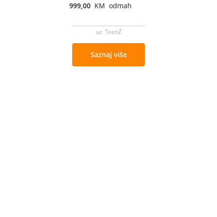
999,00
KM odmah
uz TeenZ
Saznaj više