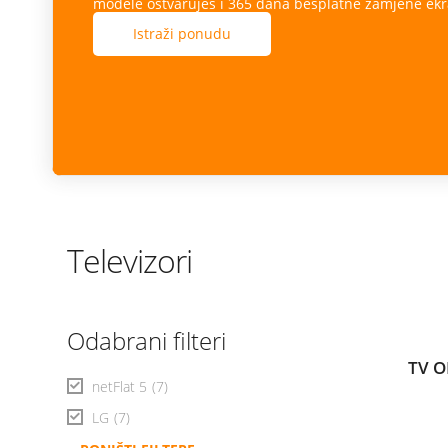
modele ostvaruješ i 365 dana besplatne zamjene ekr
Istraži ponudu
Televizori
Odabrani filteri
TV O
netFlat 5
(7)
LG
(7)