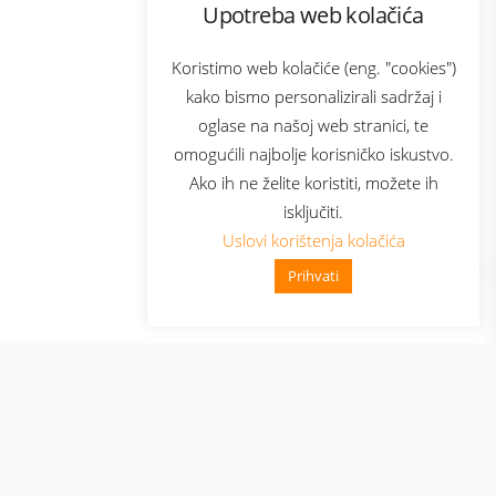
Upotreba web kolačića
com
Bonus plus
sluga
Prijava za newsletter
Koristimo web kolačiće (eng. "cookies")
kako bismo personalizirali sadržaj i
oglase na našoj web stranici, te
elecom
omogućili najbolje korisničko iskustvo.
Ako ih ne želite koristiti, možete ih
isključiti.
Uslovi korištenja kolačića
Prihvati
👋 Zdravo, kako mogu pomoći?