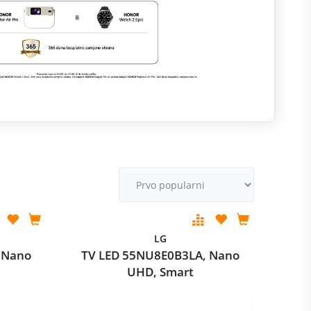
M
v
LG
 Nano
TV LED 55NU8E0B3LA, Nano
UHD, Smart