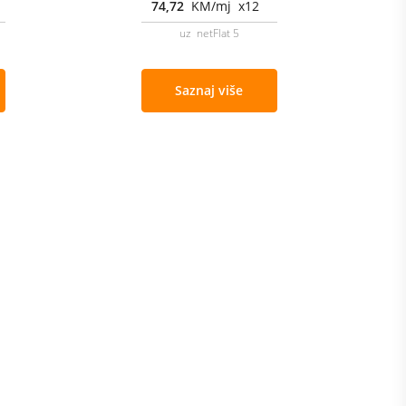
74,72
KM/mj x12
uz netFlat 5
Saznaj više