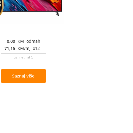
0,00
KM odmah
71,15
KM/mj x12
uz netFlat 5
Saznaj više
Cjenovnik i uslovi
Aplikacije