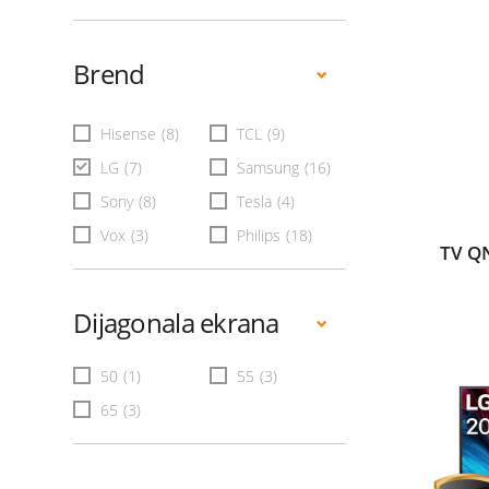
Brend
Hisense
(8)
TCL
(9)
LG
(7)
Samsung
(16)
Sony
(8)
Tesla
(4)
Vox
(3)
Philips
(18)
TV Q
Dijagonala ekrana
50
(1)
55
(3)
65
(3)