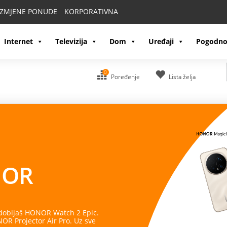
IZMJENE PONUDE
KORPORATIVNA
Internet
Televizija
Dom
Uređaji
Pogodno
0
Poređenje
Lista želja
OR
 dobijaš HONOR Watch 2 Epic.
R Projector Air Pro. Uz sve