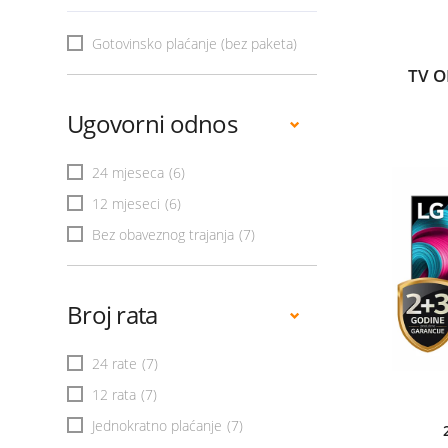
Gotovinsko plaćanje (bez paketa)
TV O
Ugovorni odnos
24 mjeseca
(6)
12 mjeseci
(6)
Bez obaveznog trajanja
(7)
Broj rata
24 rate
(7)
12 rata
(7)
Jednokratno plaćanje
(7)