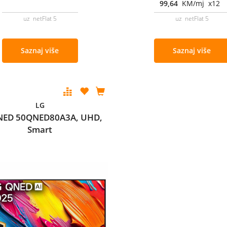
99,64
KM/mj x12
uz netFlat 5
uz netFlat 5
Saznaj više
Saznaj više
LG
NED 50QNED80A3A, UHD,
Smart