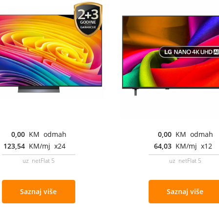
0,00
KM odmah
0,00
KM odmah
123,54
KM/mj x24
64,03
KM/mj x12
uz netFlat 5
uz netFlat 5
Saznaj više
Saznaj više