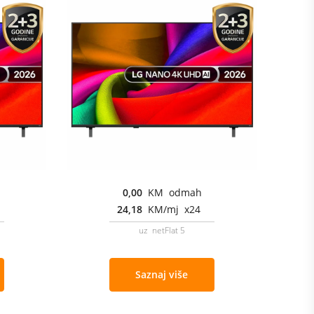
0,00
KM odmah
24,18
KM/mj x24
uz netFlat 5
Saznaj više