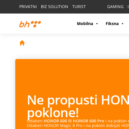
PRIVATNI
BIZ SOLUTION
TURIST
GAMING
Mobilna
Fiksna
Ne propusti
HON
poklone!
Odaberi
HONOR 600 ili HONOR 600 Pro
i na poklon
Odaberi HONOR Magic 8 Pro i na poklon dobijaš HONO