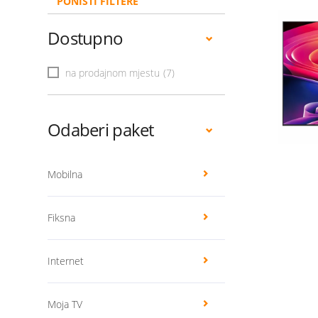
PONIŠTI FILTERE
Dostupno
na prodajnom mjestu
(7)
Odaberi paket
Mobilna
Fiksna
Internet
Moja TV