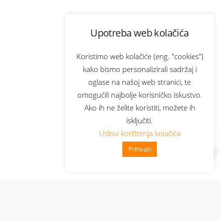
Upotreba web kolačića
Koristimo web kolačiće (eng. "cookies")
kako bismo personalizirali sadržaj i
oglase na našoj web stranici, te
omogućili najbolje korisničko iskustvo.
Ako ih ne želite koristiti, možete ih
isključiti.
Uslovi korištenja kolačića
Prihvati