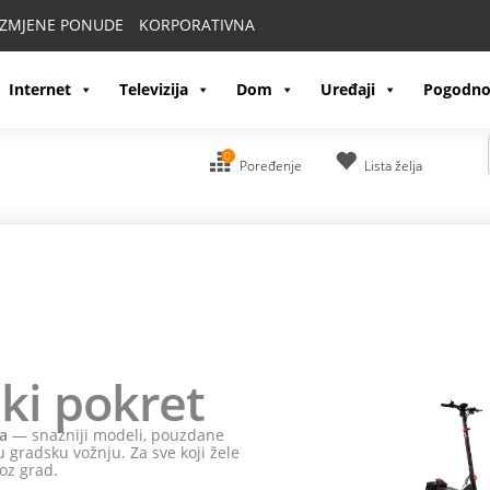
IZMJENE PONUDE
KORPORATIVNA
Internet
Televizija
Dom
Uređaji
Pogodno
0
Poređenje
Lista želja
ki pokret
a
— snažniji modeli, pouzdane
 gradsku vožnju. Za sve koji žele
oz grad.