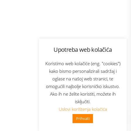
Program lojalnosti
Upotreba web kolačića
com
Bonus plus
sluga
Prijava za newsletter
Koristimo web kolačiće (eng. "cookies")
kako bismo personalizirali sadržaj i
oglase na našoj web stranici, te
elecom
omogućili najbolje korisničko iskustvo.
Ako ih ne želite koristiti, možete ih
isključiti.
Uslovi korištenja kolačića
Prihvati
👋 Zdravo, kako mogu pomoći?