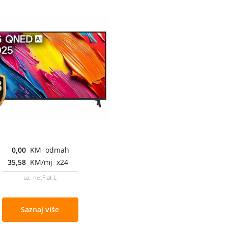
0,00
KM odmah
35,58
KM/mj x24
uz netFlat L
Saznaj više