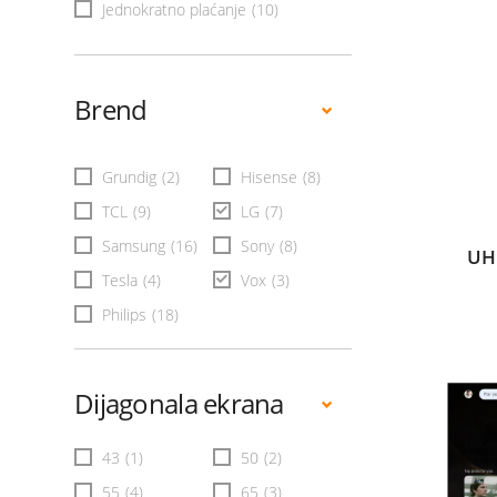
Jednokratno plaćanje
(10)
Brend
Grundig
(2)
Hisense
(8)
TCL
(9)
LG
(7)
Samsung
(16)
Sony
(8)
UH
Tesla
(4)
Vox
(3)
Philips
(18)
Dijagonala ekrana
43
(1)
50
(2)
55
(4)
65
(3)