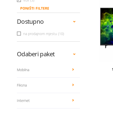
Vox
(3)
PONIŠTI FILTERE
Dostupno
na prodajnom mjestu
(10)
Odaberi paket
Mobilna
Fiksna
Internet