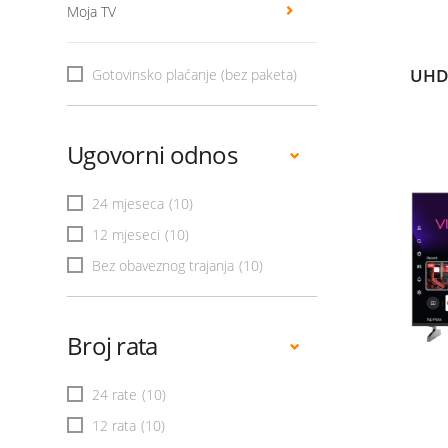
Moja TV
UHD
Gotovinsko plaćanje (bez paketa)
Ugovorni odnos
24 mjeseca
(10)
12 mjeseci
(10)
Bez obaveznog trajanja
(10)
Broj rata
24 rate
(10)
12 rata
(10)