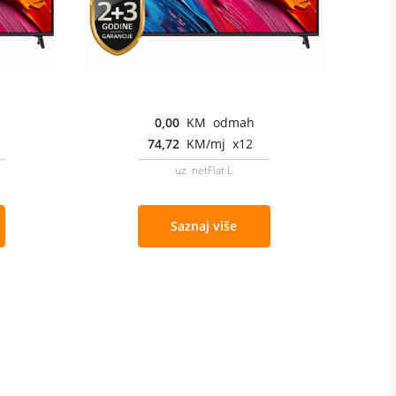
0,00
KM odmah
74,72
KM/mj x12
uz netFlat L
Saznaj više