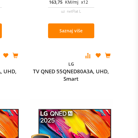
163,75
KM/mj x12
uz netFlat L
Saznaj više
LG
, UHD,
TV QNED 55QNED80A3A, UHD,
Smart