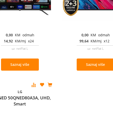
0,00
KM odmah
0,00
KM odmah
14,92
KM/mj x24
99,64
KM/mj x12
uz netFlat L
uz netFlat L
Saznaj više
Saznaj više
LG
NED 50QNED80A3A, UHD,
Smart