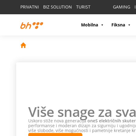
PRIVATNI
BIZ SOLUTION
TURIST
GAMING
Mobilna
Fiksna
Više snage za sva
Uskoro stiže nova generacija
oneS električnih skuter
performanse i moderan dizajn za sigurniju i ugodniju
više slobode, više mogućnosti i pametnije kretanje kr