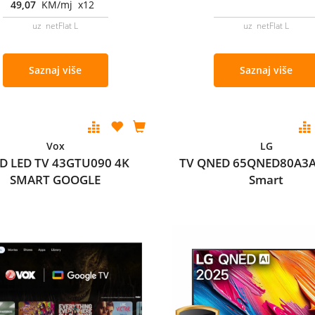
49,07
KM/mj x12
uz netFlat L
uz netFlat L
Saznaj više
Saznaj više
Vox
LG
D LED TV 43GTU090 4K
TV QNED 65QNED80A3A
SMART GOOGLE
Smart