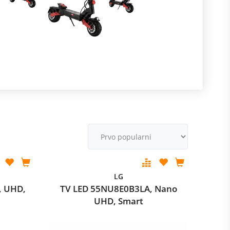
R
m
M
v
LG
, UHD,
TV LED 55NU8E0B3LA, Nano
UHD, Smart