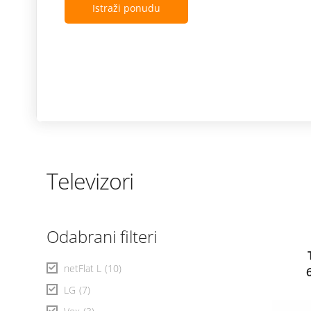
Istraži ponudu
Televizori
Odabrani filteri
netFlat L
(10)
LG
(7)