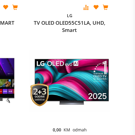
LG
SMART
TV OLED OLED55C51LA, UHD,
Smart
0,00
KM odmah