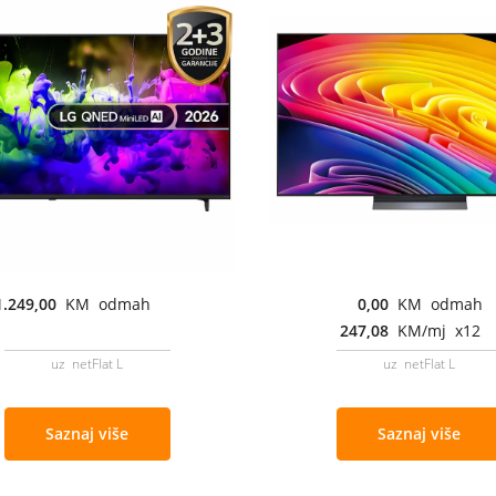
1.249,00
KM odmah
0,00
KM odmah
247,08
KM/mj x12
uz netFlat L
uz netFlat L
Saznaj više
Saznaj više