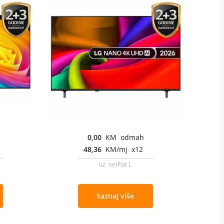
0,00
KM odmah
48,36
KM/mj x12
uz netFlat L
Saznaj više