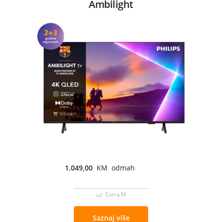
Ambilight
1.049,00
KM odmah
uz Extra M
Saznaj više