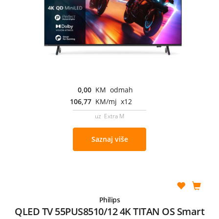
0,00
KM odmah
106,77
KM/mj x12
uz Extra M
Saznaj više
Philips
QLED TV 55PUS8510/12 4K TITAN OS Smart