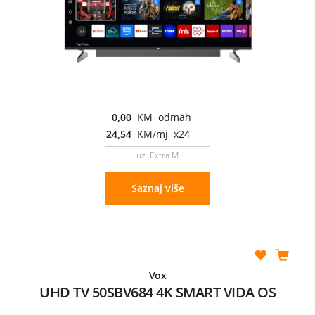
0,00
KM odmah
24,54
KM/mj x24
uz Extra M
Saznaj više
Vox
UHD TV 50SBV684 4K SMART VIDA OS