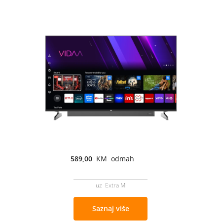
589,00
KM odmah
uz Extra M
Saznaj više