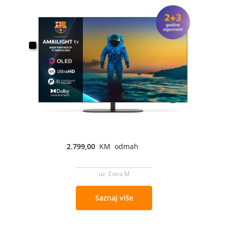
2.799,00
KM odmah
uz Extra M
Saznaj više