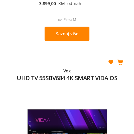
3.899,00
KM odmah
uz Extra M
Saznaj više
Vox
UHD TV 55SBV684 4K SMART VIDA OS