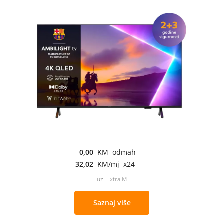
0,00
KM odmah
32,02
KM/mj x24
uz Extra M
Saznaj više