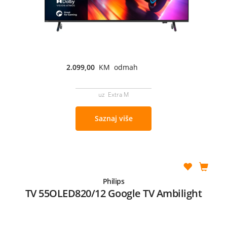
2.099,00
KM odmah
uz Extra M
Saznaj više
Philips
TV 55OLED820/12 Google TV Ambilight