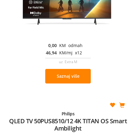
0,00
KM odmah
46,94
KM/mj x12
uz Extra M
Saznaj više
Philips
QLED TV 50PUS8510/12 4K TITAN OS Smart
Ambilight