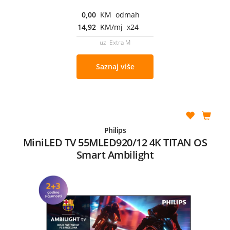
0,00
KM odmah
14,92
KM/mj x24
uz Extra M
Saznaj više
Philips
MiniLED TV 55MLED920/12 4K TITAN OS
Smart Ambilight