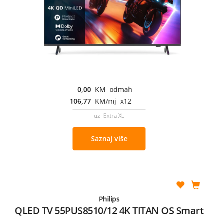
0,00
KM odmah
106,77
KM/mj x12
uz Extra XL
Saznaj više
Philips
QLED TV 55PUS8510/12 4K TITAN OS Smart