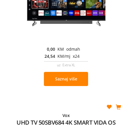
0,00
KM odmah
24,54
KM/mj x24
uz Extra XL
Saznaj više
Vox
UHD TV 50SBV684 4K SMART VIDA OS