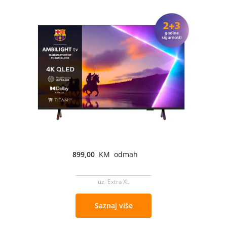
899,00
KM odmah
uz Extra XL
Saznaj više