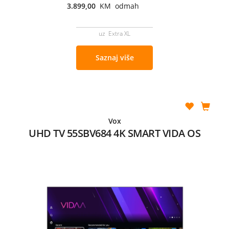
3.899,00
KM odmah
uz Extra XL
Saznaj više
Vox
UHD TV 55SBV684 4K SMART VIDA OS