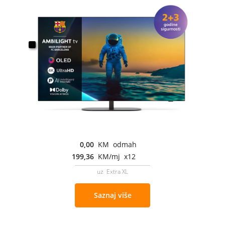
0,00
KM odmah
199,36
KM/mj x12
uz Extra XL
Saznaj više