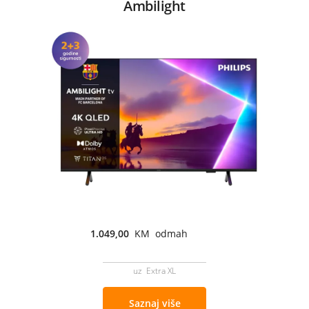
Ambilight
1.049,00
KM odmah
uz Extra XL
Saznaj više