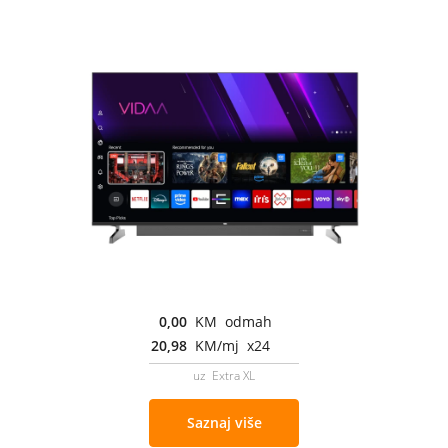
0,00
KM odmah
20,98
KM/mj x24
uz Extra XL
Saznaj više