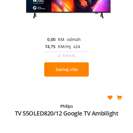
0,00
KM odmah
74,75
KM/mj x24
uz Extra XL
Saznaj više
Philips
TV 55OLED820/12 Google TV Ambilight