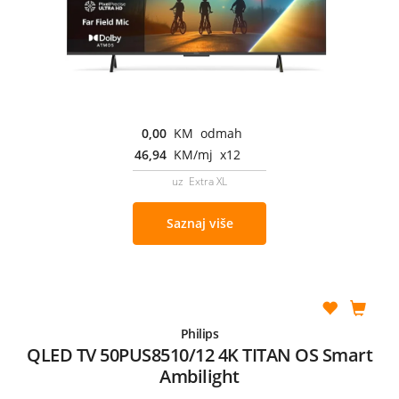
0,00
KM odmah
46,94
KM/mj x12
uz Extra XL
Saznaj više
Philips
QLED TV 50PUS8510/12 4K TITAN OS Smart
Ambilight