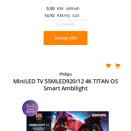
0,00
KM odmah
14,92
KM/mj x24
uz Extra XL
Saznaj više
Philips
MiniLED TV 55MLED920/12 4K TITAN OS
Smart Ambilight