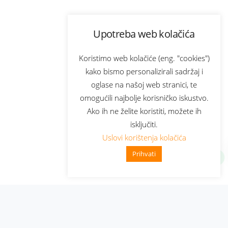
Upotreba web kolačića
Koristimo web kolačiće (eng. "cookies")
kako bismo personalizirali sadržaj i
oglase na našoj web stranici, te
omogućili najbolje korisničko iskustvo.
Ako ih ne želite koristiti, možete ih
isključiti.
Uslovi korištenja kolačića
Prihvati