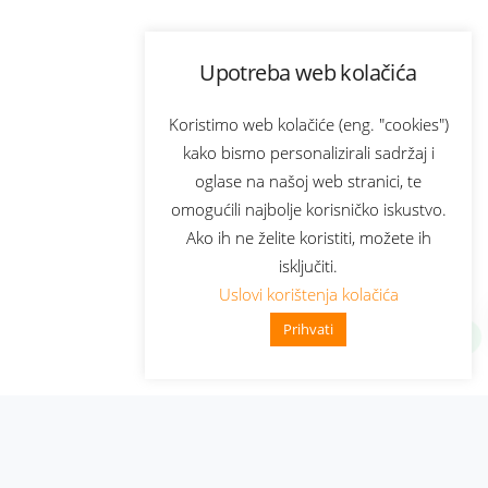
Upotreba web kolačića
Koristimo web kolačiće (eng. "cookies")
kako bismo personalizirali sadržaj i
oglase na našoj web stranici, te
omogućili najbolje korisničko iskustvo.
Ako ih ne želite koristiti, možete ih
isključiti.
Uslovi korištenja kolačića
Prihvati