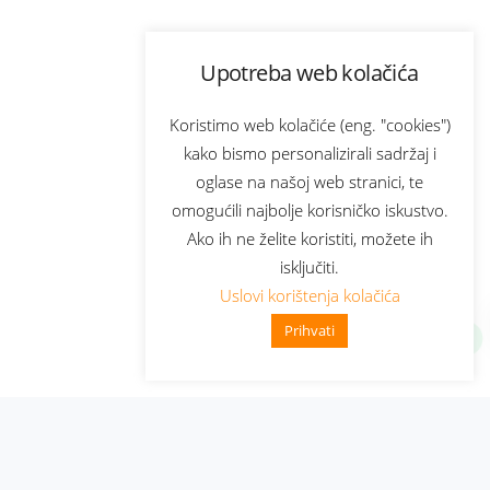
Upotreba web kolačića
Koristimo web kolačiće (eng. "cookies")
kako bismo personalizirali sadržaj i
oglase na našoj web stranici, te
omogućili najbolje korisničko iskustvo.
Ako ih ne želite koristiti, možete ih
isključiti.
Uslovi korištenja kolačića
Prihvati